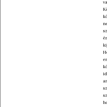
v
K
k
n
s
é
k
H
e
k
i
a
s
s
h