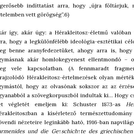
egerősebb indíttatást arra, hogy „újra föltárjuk,
rtelemben vett görögség”.6)
kár így, akár úgy: a Hérakleitosz-életmű valóba
rra, hogy a legkülönfélébb ideológia-esztétikai cé
eg benne aranyfedezetüket, ahogy arra is, hogy 
gymásnak akár homlokegyenest ellentmondó – ol
eg vele kapcsolatban. (A fennmaradt fragment
irajzolódó Hérakleitosz-értelmezések olyan mérté
gymástól, hogy az olvasónak sokszor az az érzés
gyanabból a szövegkorpuszból indultak ki… Hogy c
ét végletét emeljem ki: Schuster 1873-as
He
érakleitoszban a kísérletező természettudomány 
övendi nézeteire leginkább ható, 1916-ban napvilág
armenides und die Ge↑schich↑te des griechischen