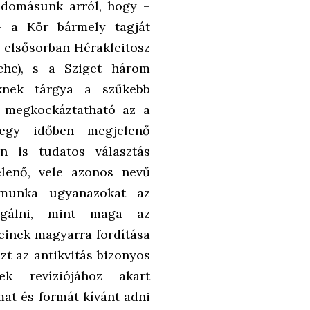
udomásunk arról, hogy –
– a Kör bármely tagját
z elsősorban Hérakleitosz
sche), s a Sziget három
knek tárgya a szűkebb
s megkockáztatható az a
 egy időben megjelenő
n is tudatos választás
lenő, vele azonos nevű
 munka ugyanazokat az
zolgálni, mint maga az
keinek magyarra fordítása
zt az antikvitás bizonyos
ek revíziójához akart
lmat és formát kívánt adni