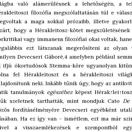
ilágba való alámerülésnek a lehetőségén, a tel
érakleitoszi filozófia megszólaltatásán túl e vála
egvoltak a maga sokkal prózaibb, illetve gyakorl
izárt, hogy a Hérakleitosz-kötet megszületésének 
orkritikai vagy immanens filozófiai okai voltak, han
egalábbis ezt látszanak megerősíteni az olyan 
milyen Devecseri Gáboré,4 amelyben például semmi
z ifjú ókortudósok Stemma-köre ugyanolyan kitünt
olna fel Hérakleitoszt és a hérakleitoszi vilá
ulajdonítunk neki. Inkább tűnik úgy, hogy az antikvit
ntik tanulmányok
egészéhez
képest Hérak↑lei↑tos
zűk szeletnek tarthatták, mint mondjuk Cato
De 
özös fordításélményére Devecseri egyébként utalá
rásában. Ha ez így van – ismétlem, ezt ma már szint
ivel a visszaemlékezések e szempontból egy