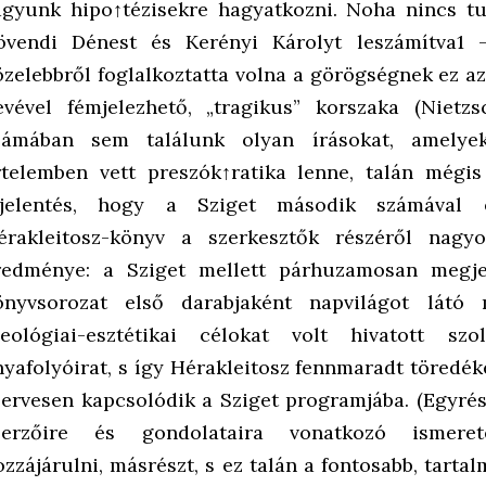
agyunk hipo↑tézisekre hagyatkozni. Noha nincs t
övendi Dénest és Kerényi Károlyt leszámítva1 
özelebbről foglalkoztatta volna a görögségnek ez a
evével fémjelezhető, „tragikus” korszaka (Nietz
zámában sem találunk olyan írásokat, amelye
rtelemben vett preszók↑ratika lenne, talán mégi
ijelentés, hogy a Sziget második számával
érakleitosz-könyv a szerkesztők részéről nagyo
redménye: a Sziget mellett párhuzamosan megje
önyvsorozat első darabjaként napvilágot látó
deológiai-esztétikai célokat volt hivatott s
nyafolyóirat, s így Hérakleitosz fennmaradt töredé
zervesen kapcsolódik a Sziget programjába. (Egyrés
zerzőire és gondolataira vonatkozó ismeret
ozzájárulni, másrészt, s ez talán a fontosabb, tarta