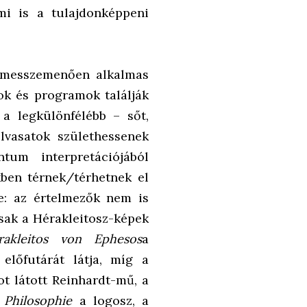
 mi is a tulajdonképpeni
n messzemenően alkalmas
lok és programok találják
a legkülönfélébb – sőt,
vasatok születhessenek
um interpretációjából
kben térnek/térhetnek el
e: az értelmezők nem is
sak a Hérakleitosz-képek
rakleitos von Ephesos
a
előfutárát látja, míg a
ot látott Reinhardt-mű, a
 Philosophie
a logosz, a