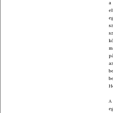
a 
e
e
s
s
k
m
p
a
b
b
Ho
A
e