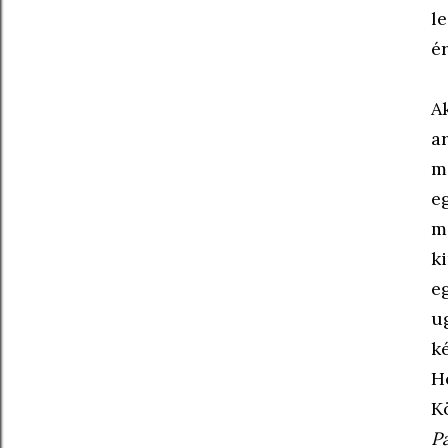
l
é
A
a
m
e
m
k
e
u
k
H
K
P