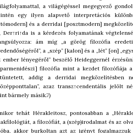
világfolyamattal, a világégéssel megegyező gondolk
zintén egy ilyen alapvető interpretációs különb
utómodern] és a derridai [posztmodern] megközelí
s, Der↑ri↑da is a kérdezés folyamatának végtelensé
angsúlyozza: ám míg „a görög filozófia eredeti
edendőségéről”, a „szép” [kalon] és a „lét” [on] „egy
z ember lényegéről” beszélő Heideggernél érzésünk 
–parmenidészi] filozófia mint a kezdet filozófiája 
itüntetett, addig a derridai megközelítésben
középponttalan”, azaz transz↑cendentális jelölt né
int bármely másik.7)
mikor tehát Hérakleitosz, pontosabban a „Hérakl
akfilológiát, a filozófiát, a (szép)irodalmat és az o
zóba, akkor burkoltan azt az igényt fogalmazzu