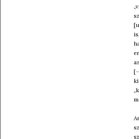
„
s
[
i
h
er
a
[
k
„
m
A
sz
s