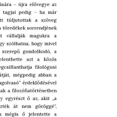
sára – újra elővegye az
r tagjai pedig – ha már
tt túljutottak a szöveg
 a töredékek sorrendjének
nt vállalják magukra a
úgy szólhatna, hogy mivel
t szerepű gondolkodó, a
elenthette azt a közös
csillanthatja filológusi
játját, mégpedig abban a
agolvasó” érdeklődésével
ak a filozófiatörténetben
y egyrészt ő az, akit „a
ezték át nem göröggé”,
n mégis ő jelentette a