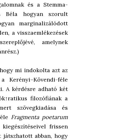
zgalomnak és a Stemma-
as Béla hogyan szorult
ogyan marginalizálódott
len, a visszaemlékezések
ereplőjévé, amelynek
nrész.)
hogy mi indokolta azt az
a Kerényi–Kövendi-féle
i. A kérdésre adható két
k↑ratikus filozófiának a
mert szövegkiadása és
féle
Fragmenta poetarum
 kiegészítéseivel frissen
 játszhatott abban, hogy