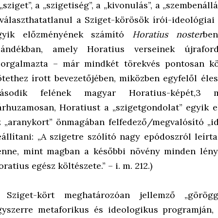
„sziget”, a „szigetiség”, a „kivonulás”, a „szembenál
lválaszthatatlanul a Sziget-körösök írói-ideológia
gyik előzményének számító
Horatius noster
be
zándékban, amely Horatius verseinek újraford
zorgalmazta – már mindkét törekvés pontosan kö
ötethez írott bevezetőjében, miközben egyfelől élese
ásodik felének magyar Horatius-képét,3 má
árhuzamosan, Horatiust a „szigetgondolat” egyik 
z „aranykort” önmagában felfedező/megvalósító „i
eállítani: „A szigetre szólító nagy epódoszról leír
enne, mint magban a későbbi növény minden lény
ratius egész költészete.” – i. m. 212.)
 Sziget-kört meghatározóan jellemző „görögg
gyszerre metaforikus és ideologikus programján,