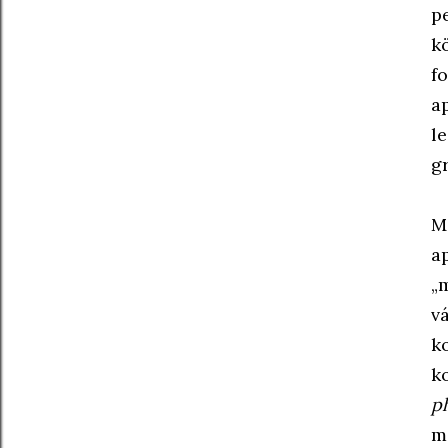
p
k
f
a
l
g
M
a
„
v
k
k
p
m