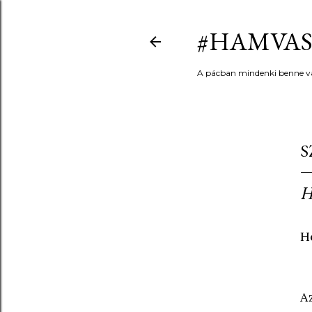
#HAMVAS
A pácban mindenki benne v
S
H
H
A