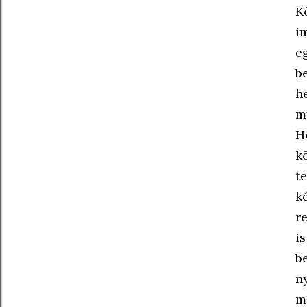
K
i
e
b
h
m
H
k
t
k
r
i
b
n
m