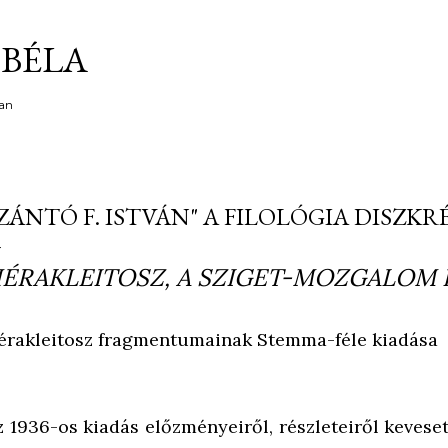
Ugrás a fő tartalomra
BÉLA
an
ZÁNTÓ F. ISTVÁN" A FILOLÓGIA DISZKR
ÉRAKLEITOSZ, A SZIGET-MOZGALOM 
érakleitosz fragmentumainak Stemma-féle kiadása
z 1936-os kiadás előzményeiről, részleteiről kevese