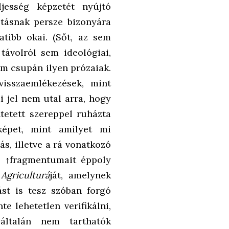
jesség képzetét nyújtó
sztásnak persze bizonyára
atibb okai. (Sőt, az sem
távolról sem ideológiai,
em csupán ilyen prózaiak.
visszaemlékezések, mint
 jel nem utal arra, hogy
etett szereppel ruházta
gképet, mint amilyet mi
ás, illetve a rá vonatkozó
z ↑fragmentumait éppoly
Agriculturá
ját, amelynek
st is tesz szóban forgó
e lehetetlen verifikálni,
általán nem tarthatók