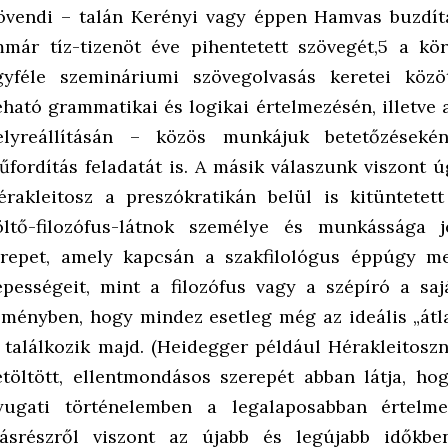
övendi – talán Kerényi vagy éppen Hamvas buzdítá
mmár tíz-tizenöt éve pihentetett szövegét,5 a kö
gyféle szemináriumi szövegolvasás keretei közö
eható grammatikai és logikai értelmezésén, illetve
elyreállításán – közös munkájuk betetőzéseké
űfordítás feladatát is. A másik válaszunk viszont 
érakleitosz a preszókratikán belül is kitüntetet
öltő-filozófus-látnok személye és munkássága j
erepet, amely kapcsán a szakfilológus éppúgy meg
épességeit, mint a filozófus vagy a szépíró a sa
eményben, hogy mindez esetleg még az ideális „átl
s találkozik majd. (Heidegger például Hérakleitoszn
etöltött, ellentmondásos szerepét abban látja, hog
yugati történelemben a legalaposabban értelm
ásrészről viszont az újabb és legújabb időkbe