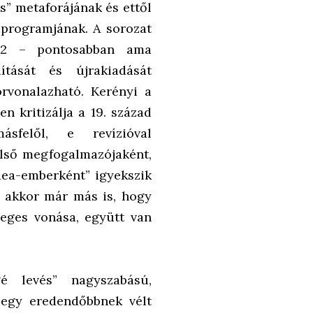
lás” metaforájának és ettől
i programjának. A sorozat
n2 – pontosabban ama
ítását és újrakiadását
rvonalazható. Kerényi a
n kritizálja a 19. század
sfelől, e revízióval
első megfogalmazójaként,
dea-emberként” igyekszik
ta akkor már más is, hogy
eges vonása, együtt van
é levés” nagyszabású,
 egy eredendőbbnek vélt