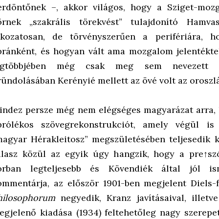
erdöntőnek –, akkor világos, hogy a Sziget-mo
örnek „szakrális törekvést” tulajdonító Hamv
okozatosan, de törvényszerűen a perifériára, h
pránként, és hogyan vált ama mozgalom jelentékte
egtöbbjében még csak meg sem nevezett sz
ründolásában Kerényié mellett az övé volt az oroszlá
indez persze még nem elégséges magyarázat arra, 
prólékos szövegrekonstrukciót, amely végül is 
magyar Hérakleitosz” megszületésében teljesedik k
álasz közül az egyik úgy hangzik, hogy a pre↑szó
orban legteljesebb és Kövendiék által jól is
ommentárja, az először 1901-ben megjelent Diels-
hilosophorum
negyedik, Kranz javításaival, illetve
egjelenő kiadása (1934) feltehetőleg nagy szerepet