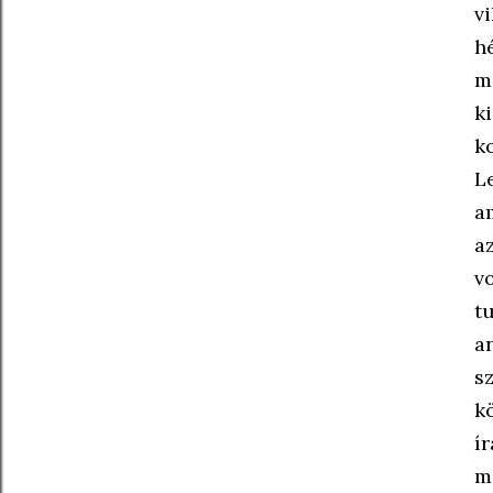
v
h
m
k
k
L
a
a
v
t
a
s
k
í
m