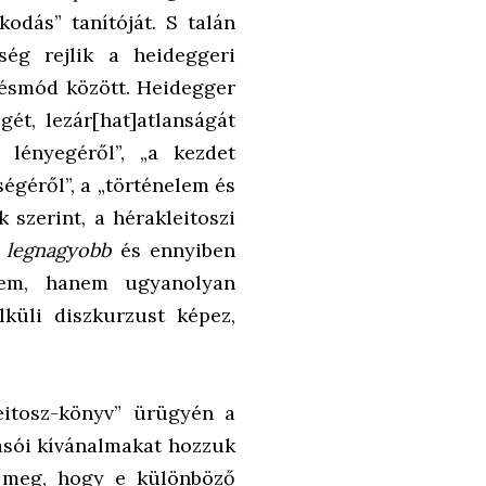
odás” tanítóját. S talán
ség rejlik a heideggeri
tésmód között. Heidegger
gét, lezár[hat]atlanságát
 lényegéről”, „a kezdet
ségéről”, a „történelem és
szerint, a hérakleitoszi
a
legnagyobb
és ennyiben
 nem, hanem ugyanolyan
lküli diszkurzust képez,
eitosz-könyv” ürügyén a
lvasói kívánalmakat hozzuk
k meg, hogy e különböző