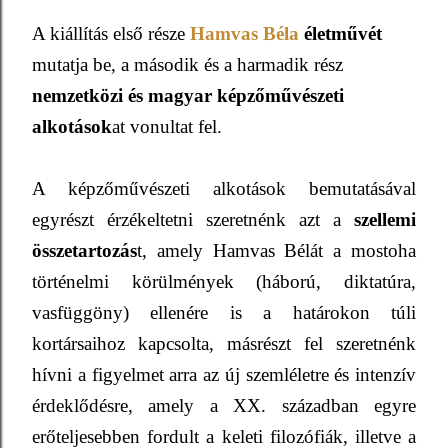
A kiállítás első része
Hamvas Béla
életművét
mutatja be, a második és a harmadik rész
nemzetközi és magyar képzőművészeti
alkotások
at vonultat fel.
A képzőművészeti alkotások bemutatásával
egyrészt érzékeltetni szeretnénk azt a
szellemi
összetartozás
t, amely Hamvas Bélát a mostoha
történelmi körülmények (háború, diktatúra,
vasfüggöny) ellenére is a határokon túli
kortársaihoz kapcsolta, másrészt fel szeretnénk
hívni a figyelmet arra az új szemléletre és intenzív
érdeklődésre, amely a XX. században egyre
erőteljesebben fordult a keleti filozófiák, illetve a