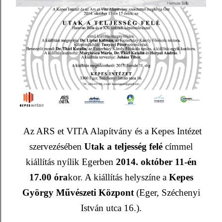
Az ARS et VITA Alapítvány és a Kepes Intézet
szervezésében
Utak a teljesség felé
címmel
kiállítás nyílik Egerben
2014. október 11
-én
17.00
óra
kor. A kiállítás helyszíne a
Kepes
György Művészeti Központ
(Eger, Széchenyi
István utca 16.).