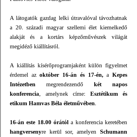
A látogatók gazdag lelki útravalóval távozhatnak
a 20. századi magyar szellemi élet kiemelkedő
alakját és a kortárs képzőművészek világát
megidéző kiállításról.
A kiállítás kísérőprogramjaként külön figyelmet
érdemel az
október 16-án és 17-én,
a
Kepes
Intézetben
megrendezendő
két napos
konferencia
, amelynek címe:
Esztétikum és
etikum Hamvas Béla életművében
.
16-án este
18.00
órától
a konferencia keretében
hangverseny
re kerül sor, amelyen
Schumann