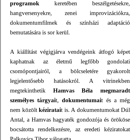
programok
keretében beszélgetésekre,
hangversenyekre, zenei improvizációkra,
dokumentumfilmek és színházi adaptáció
bemutatására is sor kerül.
A kiállítást végigjárva vendégeink átfogó képet
kaphatnak az életmű legfőbb gondolati
csomópontjairól, a bölcseletére gyakorolt
legjelentősebb hatásokról. A vitrinekben
megtekinthetik
Hamvas Béla megmaradt
személyes tárgyai
t,
dokumentumai
t és a még
nem közölt
kéziratai
t is. A dokumentumokat Dúl
Antal, a Hamvas hagyaték gondozója és örököse
bocsátotta rendelkezésre, az eredeti kéziratokat
Palkovics Tibor válogatta.