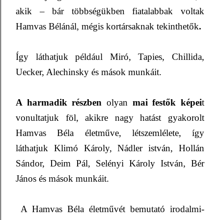
akik – bár többségükben fiatalabbak voltak
Hamvas Bélánál, mégis kortársaknak tekinthetők
.
Így láthatjuk például Miró, Tapies, Chillida,
Uecker, Alechinsky és mások munkáit.
A harmadik részben
olyan
mai festők képei
t
vonultatjuk föl, akikre nagy hatást gyakorolt
Hamvas Béla életműve, létszemlélete, így
láthatjuk Klimó Károly, Nádler istván, Hollán
Sándor, Deim Pál, Selényi Károly István, Bér
János és mások munkáit.
A Hamvas Béla életművét bemutató irodalmi-