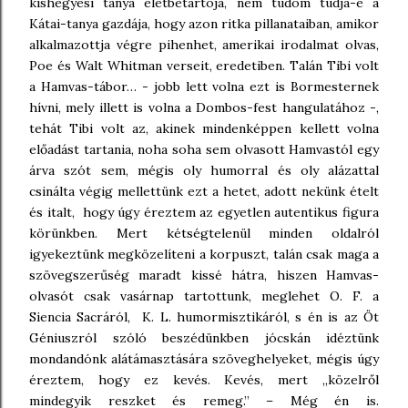
kishegyesi tanya életbetartója, nem tudom tudja-e a
Kátai-tanya gazdája, hogy azon ritka pillanataiban, amikor
alkalmazottja végre pihenhet, amerikai irodalmat olvas,
Poe és Walt Whitman verseit, eredetiben. Talán Tibi volt
a Hamvas-tábor… - jobb lett volna ezt is Bormesternek
hívni, mely illett is volna a Dombos-fest hangulatához -,
tehát Tibi volt az, akinek mindenképpen kellett volna
előadást tartania, noha soha sem olvasott Hamvastól egy
árva szót sem, mégis oly humorral és oly alázattal
csinálta végig mellettünk ezt a hetet, adott nekünk ételt
és italt, hogy úgy éreztem az egyetlen autentikus figura
körünkben. Mert kétségtelenül minden oldalról
igyekeztünk megközelíteni a korpuszt, talán csak maga a
szövegszerűség maradt kissé hátra, hiszen Hamvas-
olvasót csak vasárnap tartottunk, meglehet O. F. a
Siencia Sacráról, K. L. humormisztikáról, s én is az Öt
Géniuszról szóló beszédünkben jócskán idéztünk
mondandónk alátámasztására szöveghelyeket, mégis úgy
éreztem, hogy ez kevés. Kevés, mert „közelről
mindegyik reszket és remeg.” – Még én is.