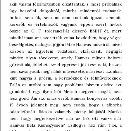
akik valami félelmetesben elkattantak, s most próbálnak
úgy beszélni dolgokról, mintha mindenről tudnának,
holott sem ők, sem mi nem tudtunk igazán semmit,
keresők és értelmezők vagyunk, éppen ezért hívtuk
össze az O. F. toleranciáját dicsérő BMHT-ét, mert
mindhárman azt szerettük volna kezdetben, hogy végre
beszélgetés, dialógus jöjjön létre Hamvas műveiről, mivel
közben az Egyetem tudatosan elzárkózik, negligál
minden olyan törekvést, amely Hamvas műveit helyezi
górcső alá, jóllehet ezzel egyrészt jót tesz neki, hiszen
nem savanyodik meg náluk művészete, másrészt azonban
kint hagyja a prérin, a keresőknek és félművelteknek.
Talán ez utóbbi sem nagy probléma, hiszen elsőre azt
gondolnád, egy ilyen írói életmű megvédi magát, nem
lesz gond. Ám szó sincs erről. Hamvas könyvei az utóbbi
15 évben jelennek meg, nem csoda, hogy a táborba
odatelefonált Bácska valamely piciny falujából Marika
néni, hogy megérkezett-e már az író, ott van-e már
Hamvas Béla Kishegyesen? Csillogva néz rám Tibi, a