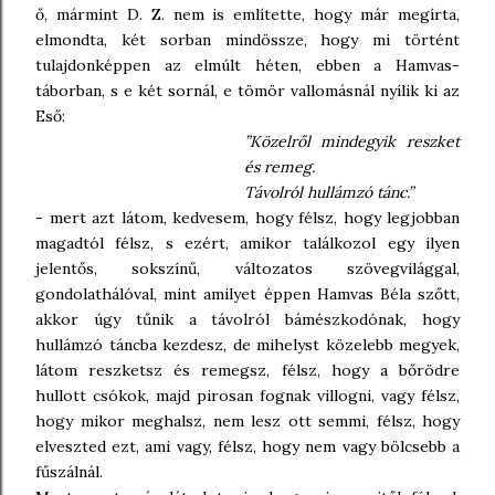
ő, mármint D. Z. nem is említette, hogy már megírta,
elmondta, két sorban mindössze, hogy mi történt
tulajdonképpen az elmúlt héten, ebben a Hamvas-
táborban, s e két sornál, e tömör vallomásnál nyílik ki az
Eső:
”Közelről mindegyik reszket
és remeg.
Távolról hullámzó tánc.”
- mert azt látom, kedvesem, hogy félsz, hogy legjobban
magadtól félsz, s ezért, amikor találkozol egy ilyen
jelentős, sokszínű, változatos szövegvilággal,
gondolathálóval, mint amilyet éppen Hamvas Béla szőtt,
akkor úgy tűnik a távolról bámészkodónak, hogy
hullámzó táncba kezdesz, de mihelyst közelebb megyek,
látom reszketsz és remegsz, félsz, hogy a bőrödre
hullott csókok, majd pirosan fognak villogni, vagy félsz,
hogy mikor meghalsz, nem lesz ott semmi, félsz, hogy
elveszted ezt, ami vagy, félsz, hogy nem vagy bölcsebb a
fűszálnál.