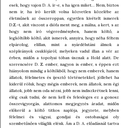
esek, hogy vajon D. A. ír-e, s ha igen miket… Nem, biztos
nem ír, ha író került volna közvetlen közelébe az
életműnek az összeroppan, egyetlen kivételt ismerek
D.Z.-t, akit viszont a diófa ment meg, a málna, a kert, s az
hogy nem író végeredményben, hanem költő, a
legköltőbb költő, akit ismerek, annyira, hogy néha féltem
elpárolog, elillan, mint a nyárdélutáni álmok a
szépleányok csuklójáról, melyeken vadul illan a vér az
érben, midőn a topolyai tóban úsznak a Hold alatt. De
szerencsére D. Z. ember, nagyon is ember, s éppen ezt
hiányolom mindig a költőkből, hogy nem emberek, hanem
állatok, félelmetes és ijesztő történetekkel, jóllehet ha
kiderül róluk, hogy mégis emberek, nem állatok, nem égi
állatok, jobb nem oda nézni, jobb nem indiszkrétnek lenni,
elég csak tudni, de nem kell és felesleges ez a gonosz
összevigyorgás, alattomos megjegyzés áradat, midőn
előkerül a költő titkos naplója, jegyzete, melyben
félelmei és vágyai, gondjai és ostobaságai oly
szembetűnően világlik elénk. Ám a D. A. előadásnál tartva