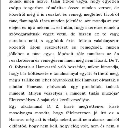
akinek innen nézve, talán titkos vágya, hogy egyetlen
csöpp tengerben tömörítse össze minden versét, de
közelről még ő is reszket és remeg, meglehet távolról
tánc, flamingók tánca minden jelenléte, azt mondja az est
elején és újra nekem az est után, hogy szeretne ennek a
szövegáradtnak véget vetni, de hiszen ez te vagy,
mondom neki, s aggódok érte, féltem valahányszor
közelről látom reszketését és remegését, hiszen
jóllehet a tánc egyes lépéseit tőle tanultam az én
reszketésem és remegésem innen még nem látszik. De T.
O. folytatja a Hamvasról való beszédet, mikor kimondja,
hogy bár költészete e tanulmánnyal együtt érthető meg,
mégis találkozni lehet olyanokkal, kik Hamvast olvastak, s
miután Hamvast elolvasták úgy gondolták tudnak
mindent. Milyen veszélyes a mindent tudás illúziója?
Életveszélyes. A saját élet kerül veszélybe.
Egy alkalommal D. Z. kissé megrettenve, kissé
mosolyogva mondta, hogy félelmetesen jó író ez a
Hamvas, még azt is eladja neked, amit nem akarsz, amiről
eldöntöd, hogy nem kell, hogy elég volt, nem és nem, s