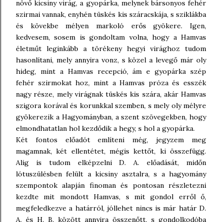
növő kicsiny virág, a gyopárka, melynek bársonyos fehér
szirmai vannak, enyhén tüskés kis száracskája, s sziklákba
és kövekbe mélyen markoló erős gyökere. Igen,
kedvesem, sosem is gondoltam volna, hogy a Hamvas
életműt leginkább a törékeny hegyi virághoz tudom
hasonlítani, mely annyira vonz, s közel a levegő már oly
hideg, mint a Hamvas recepció, ám e gyopárka szép
fehér szirmokat hoz, mint a Hamvas próza és esszék
nagy része, mely virágnak tüskés kis szára, akár Hamvas
szigora korával és korunkkal szemben, s mely oly mélyre
gyökerezik a Hagyományban, a szent szövegekben, hogy
elmondhatatlan hol kezdődik a hegy, s hol a gyopárka.
Két fontos előadót említeni még, jegyzem meg
magamnak, két ellentétet, mégis kettőt, ki összefügg.
Alig is tudom elképzelni D. A. előadását, midőn
lótuszülésben felült a kicsiny asztalra, s a hagyomány
szempontok alapján finoman és pontosan részletezni
kezdte mit mondott Hamvas, s mit gondol erről ő,
megfeledkezve a határról, jóllehet nincs is már határ D.
A. és H. B. között annyira összenőtt, s gondolkodóba