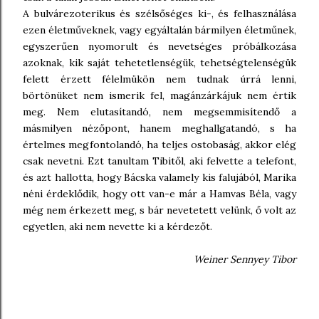
A bulvárezoterikus és szélsőséges ki-, és felhasználása
ezen életműveknek, vagy egyáltalán bármilyen életműnek,
egyszerűen nyomorult és nevetséges próbálkozása
azoknak, kik saját tehetetlenségük, tehetségtelenségük
felett érzett félelmükön nem tudnak úrrá lenni,
börtönüket nem ismerik fel, magánzárkájuk nem értik
meg. Nem elutasítandó, nem megsemmisítendő a
másmilyen nézőpont, hanem meghallgatandó, s ha
értelmes megfontolandó, ha teljes ostobaság, akkor elég
csak nevetni. Ezt tanultam Tibitől, aki felvette a telefont,
és azt hallotta, hogy Bácska valamely kis falujából, Marika
néni érdeklődik, hogy ott van-e már a Hamvas Béla, vagy
még nem érkezett meg, s bár nevetetett velünk, ő volt az
egyetlen, aki nem nevette ki a kérdezőt.
Weiner Sennyey Tibor