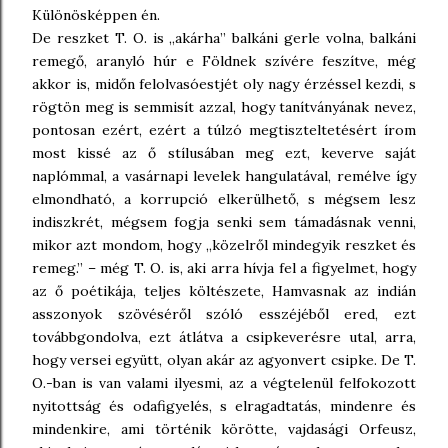
Különösképpen én.
De reszket T. O. is „akárha” balkáni gerle volna, balkáni
remegő, aranyló húr e Földnek szívére feszítve, még
akkor is, midőn felolvasóestjét oly nagy érzéssel kezdi, s
rögtön meg is semmisít azzal, hogy tanítványának nevez,
pontosan ezért, ezért a túlzó megtiszteltetésért írom
most kissé az ő stílusában meg ezt, keverve saját
naplómmal, a vasárnapi levelek hangulatával, remélve így
elmondható, a korrupció elkerülhető, s mégsem lesz
indiszkrét, mégsem fogja senki sem támadásnak venni,
mikor azt mondom, hogy „közelről mindegyik reszket és
remeg.” – még T. O. is, aki arra hívja fel a figyelmet, hogy
az ő poétikája, teljes költészete, Hamvasnak az indián
asszonyok szövéséről szóló esszéjéből ered, ezt
továbbgondolva, ezt átlátva a csipkeverésre utal, arra,
hogy versei együtt, olyan akár az agyonvert csipke. De T.
O.-ban is van valami ilyesmi, az a végtelenül felfokozott
nyitottság és odafigyelés, s elragadtatás, mindenre és
mindenkire, ami történik körötte, vajdasági Orfeusz,