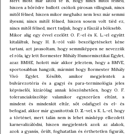
Mert most már látod te is, hogy nincs mitől félned,
hiszen a bőrödre hullott csókok pirosan villognak, nincs
mitől félned, hiszen mikor meghalsz nem lesz már semmi
ilyesmi, nincs mitől félned, hiszen sosem volt tiéd ez,
nincs mitől félned, mert tudjuk, hogy a fűszál a bölcsebb.
Mikor alig egy évvel ezelőtt O. F.-el és K. L.-el együtt
kitaláltuk, hogy H. B.-ról való beszélgetéseket kéne
tartani, azt javasoltam, hogy semmiképpen ne nevezzük
el róla, így lett Bormester Mihály Humormisztikai Egylet,
azaz BMHE, holott már akkor jeleztem, hogy a BMVE,
sportosabban hangzik, mármint hogy Bormester Mihály
Vívó Egylet. Később, amikor megjelentek a
bulvárezotéria és a gagyi és para-terminológia jeles
képviselői, kizárólag annak köszönhetően, hogy O. F.
toleranciaküszöbje valamikor egyszerűen eltűnt, s
mindent és mindenkit eltűr, sőt odafigyel és el- és
befogad, akkor már gyanítottuk D. Z.-vel, s K. L.-el, hogy
a történet, mert talán nem is lehet másképp elkezdett
karnevalizálódni, hiszen megjelentek azok az alakok,
azok a gyanús, őrült, foghatatlan és érthetetlen figurák,