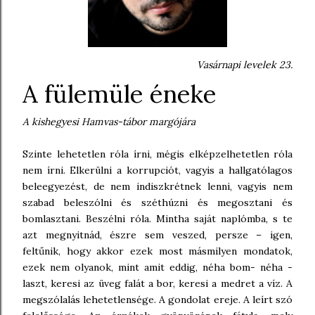
Vasárnapi levelek 23.
A fülemüle éneke
A kishegyesi Hamvas-tábor margójára
Szinte lehetetlen róla írni, mégis elképzelhetetlen róla
nem írni. Elkerülni a korrupciót, vagyis a hallgatólagos
beleegyezést, de nem indiszkrétnek lenni, vagyis nem
szabad beleszólni és széthúzni és megosztani és
bomlasztani. Beszélni róla. Mintha saját naplómba, s te
azt megnyitnád, észre sem veszed, persze – igen,
feltűnik, hogy akkor ezek most másmilyen mondatok,
ezek nem olyanok, mint amit eddig, néha bom- néha -
laszt, keresi az üveg falát a bor, keresi a medret a víz. A
megszólalás lehetetlensége. A gondolat ereje. A leírt szó