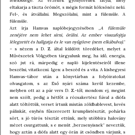
felelőssége. Az érzékek gyönyörének fátyla, mely
eltakarja a tiszta örömöt, s mégis formát kölcsönöz neki.
Fel-, és átvállalni. Megszólalni, mint a fülemüle. A
fülemüle.
Azt írja Hamvas naplóbejegyzésében „
A fülemüle
zenéjére nem lehet sírni, örülni. Az ember visszafojtja
lélegzetét és hallgatja és le van nyűgözve (nem elkábulva).
”
– s nézem a D. Z. által küldött töredéket, melyet a
Művészetek Völgyében tárgyalunk meg, ha idő, energia,
szó jut rá, márpedig e napló kijelentéseiről illene
beszélni, vitatkozni. Igen: a beszéd és a vita. A kishegyesi
Hamvas-tábor után a könyvtárban a folyóiratokat
olvasgatom, s az Eső nyári száma kerül kezembe,
melyben ott az a pár vers D. Z.-től, mondom: ej, megint
nem szólt, pedig a hétfőt a rózsakertész fiával a diófa
alatt töltöttük, verset írtunk miután zöldbablevest, kevés
pálinkát, enyhén fűszerezett krumplistésztát, pohárka
sört, s jó túrós tésztát ettünk, mely utóbbira halovány
mézet csurgattunk, s e menüt „berzsenyisnek” neveztük,
hogy aztán a diófa alatt egy órán át csöndben várjunk, s