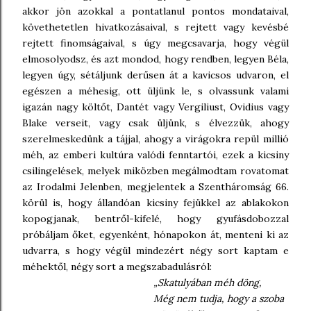
akkor jön azokkal a pontatlanul pontos mondataival,
követhetetlen hivatkozásaival, s rejtett vagy kevésbé
rejtett finomságaival, s úgy megcsavarja, hogy végül
elmosolyodsz, és azt mondod, hogy rendben, legyen Béla,
legyen úgy, sétáljunk derűsen át a kavicsos udvaron, el
egészen a méhesig, ott üljünk le, s olvassunk valami
igazán nagy költőt, Dantét vagy Vergiliust, Ovidius vagy
Blake verseit, vagy csak üljünk, s élvezzük, ahogy
szerelmeskedünk a tájjal, ahogy a virágokra repül millió
méh, az emberi kultúra valódi fenntartói, ezek a kicsiny
csilingelések, melyek miközben megálmodtam rovatomat
az Irodalmi Jelenben, megjelentek a Szentháromság 66.
körül is, hogy állandóan kicsiny fejükkel az ablakokon
kopogjanak, bentről-kifelé, hogy gyufásdobozzal
próbáljam őket, egyenként, hónapokon át, menteni ki az
udvarra, s hogy végül mindezért négy sort kaptam e
méhektől, négy sort a megszabadulásról:
„Skatulyában méh döng,
Még nem tudja, hogy a szoba