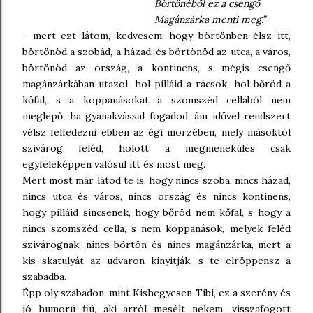
Börtönéből ez a csengő
Magánzárka menti meg.”
- mert ezt látom, kedvesem, hogy börtönben élsz itt,
börtönöd a szobád, a házad, és börtönöd az utca, a város,
börtönöd az ország, a kontinens, s mégis csengő
magánzárkában utazol, hol pilláid a rácsok, hol bőröd a
kőfal, s a koppanásokat a szomszéd cellából nem
meglepő, ha gyanakvással fogadod, ám idővel rendszert
vélsz felfedezni ebben az égi morzében, mely másoktól
szivárog feléd, holott a megmenekülés csak
egyféleképpen valósul itt és most meg.
Mert most már látod te is, hogy nincs szoba, nincs házad,
nincs utca és város, nincs ország és nincs kontinens,
hogy pilláid sincsenek, hogy bőröd nem kőfal, s hogy a
nincs szomszéd cella, s nem koppanások, melyek feléd
szivárognak, nincs börtön és nincs magánzárka, mert a
kis skatulyát az udvaron kinyitják, s te elröppensz a
szabadba.
Épp oly szabadon, mint Kishegyesen Tibi, ez a szerény és
jó humorú fiú, aki arról mesélt nekem, visszafogott