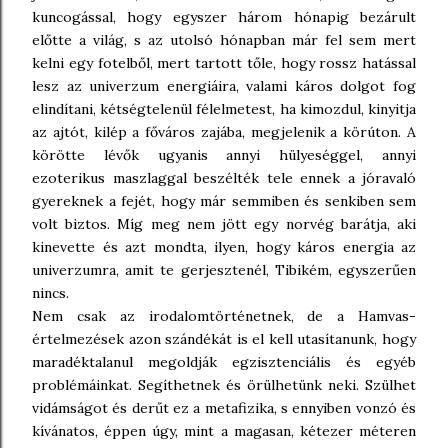
kuncogással, hogy egyszer három hónapig bezárult
előtte a világ, s az utolsó hónapban már fel sem mert
kelni egy fotelből, mert tartott tőle, hogy rossz hatással
lesz az univerzum energiáira, valami káros dolgot fog
elindítani, kétségtelenül félelmetest, ha kimozdul, kinyitja
az ajtót, kilép a főváros zajába, megjelenik a körúton. A
körötte lévők ugyanis annyi hülyeséggel, annyi
ezoterikus maszlaggal beszélték tele ennek a jóravaló
gyereknek a fejét, hogy már semmiben és senkiben sem
volt biztos. Míg meg nem jött egy norvég barátja, aki
kinevette és azt mondta, ilyen, hogy káros energia az
univerzumra, amit te gerjesztenél, Tibikém, egyszerűen
nincs.
Nem csak az irodalomtörténetnek, de a Hamvas-
értelmezések azon szándékát is el kell utasítanunk, hogy
maradéktalanul megoldják egzisztenciális és egyéb
problémáinkat. Segíthetnek és örülhetünk neki. Szülhet
vidámságot és derűt ez a metafizika, s ennyiben vonzó és
kívánatos, éppen úgy, mint a magasan, kétezer méteren