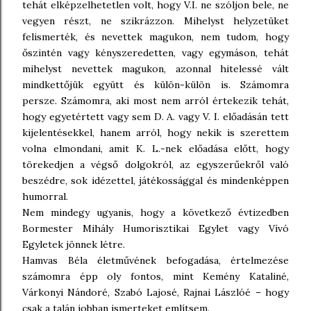
tehát elképzelhetetlen volt, hogy V.I. ne szóljon bele, ne
vegyen részt, ne szikrázzon. Mihelyst helyzetüket
felismerték, és nevettek magukon, nem tudom, hogy
őszintén vagy kényszeredetten, vagy egymáson, tehát
mihelyst nevettek magukon, azonnal hitelessé vált
mindkettőjük együtt és külön-külön is. Számomra
persze. Számomra, aki most nem arról értekezik tehát,
hogy egyetértett vagy sem D. A. vagy V. I. előadásán tett
kijelentésekkel, hanem arról, hogy nekik is szerettem
volna elmondani, amit K. L.-nek előadása előtt, hogy
törekedjen a végső dolgokról, az egyszerűekről való
beszédre, sok idézettel, játékossággal és mindenképpen
humorral.
Nem mindegy ugyanis, hogy a következő évtizedben
Bormester Mihály Humorisztikai Egylet vagy Vívó
Egyletek jönnek létre.
Hamvas Béla életművének befogadása, értelmezése
számomra épp oly fontos, mint Kemény Kataliné,
Várkonyi Nándoré, Szabó Lajosé, Rajnai Lászlóé – hogy
csak a talán jobban ismerteket említsem.