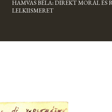
HAMVAS BÉLA: DIREKT MORÁL ÉS 
LELKIISMERET