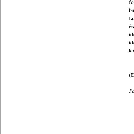
fo
bi
Lu
és
id
id
kö
(E
Fo