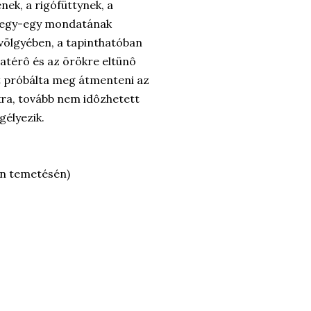
nek, a rigófüttynek, a
us egy-egy mondatának
 völgyében, a tapinthatóban
atérô és az örökre eltünô
t próbálta meg átmenteni az
kra, tovább nem idôzhetett
gélyezik.
in temetésén)