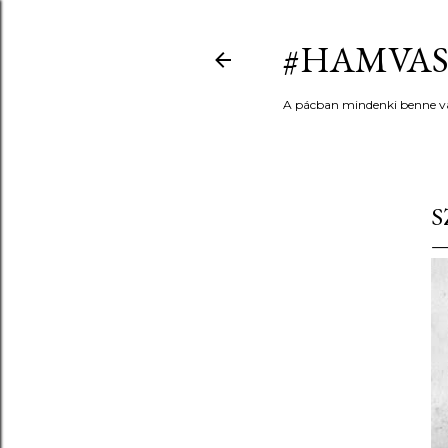
#HAMVAS
A pácban mindenki benne v
S