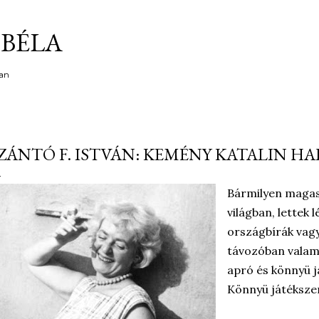
Ugrás a fő tartalomra
BÉLA
an
ZÁNTÓ F. ISTVÁN: KEMÉNY KATALIN HA
Bármilyen magasr
világban, lettek
országbírák vag
távozóban valam
apró és könnyü j
Könnyü játékszer