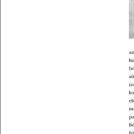
az
hi
Is
sü
íz
ko
el
m
pa
Bé
fe