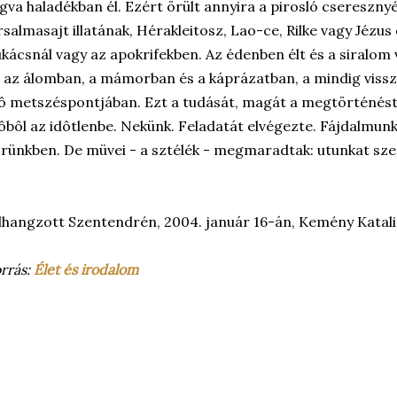
gva haladékban él. Ezért örült annyira a pirosló cseresznyé
rsalmasajt illatának, Hérakleitosz, Lao-ce, Rilke vagy Jéz
kácsnál vagy az apokrifekben. Az édenben élt és a siralom
 az álomban, a mámorban és a káprázatban, a mindig vissz
ô metszéspontjában. Ezt a tudását, magát a megtörténés
ôbôl az idôtlenbe. Nekünk. Feladatát elvégezte. Fájdalmun
rünkben. De müvei - a sztélék - megmaradtak: utunkat sze
lhangzott Szentendrén, 2004. január 16-án, Kemény Katal
rrás:
Élet és irodalom