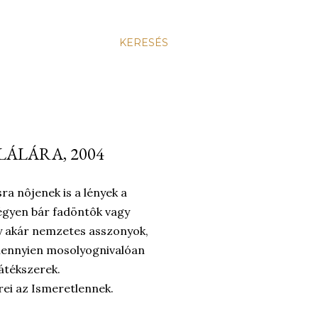
KERESÉS
LÁLÁRA, 2004
a nôjenek is a lények a
 légyen bár fadöntôk vagy
y akár nemzetes asszonyok,
ennyien mosolyognivalóan
átékszerek.
ei az Ismeretlennek.