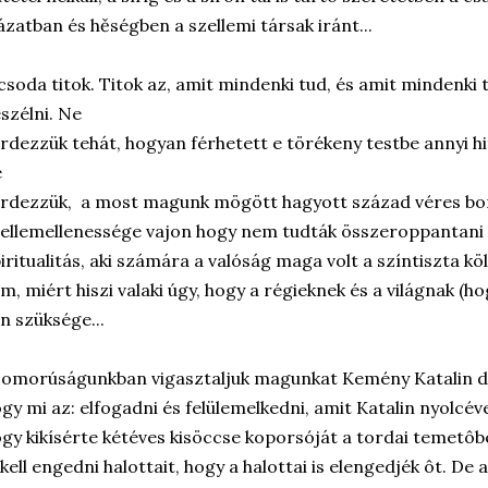
ázatban és hěségben a szellemi társak iránt...
csoda titok. Titok az, amit mindenki tud, és amit mindenki
szélni. Ne
rdezzük tehát, hogyan férhetett e törékeny testbe annyi hi
e
rdezzük, a most magunk mögött hagyott század véres bo
ellemellenessége vajon hogy nem tudták összeroppantani a
iritualitás, aki számára a valóság maga volt a színtiszta kö
m, miért hiszi valaki úgy, hogy a régieknek és a világnak (h
n szüksége...
omorúságunkban vigasztaljuk magunkat Kemény Katalin der
gy mi az: elfogadni és felülemelkedni, amit Katalin nyolcév
gy kikísérte kétéves kisöccse koporsóját a tordai temetô
 kell engedni halottait, hogy a halottai is elengedjék ôt. De 