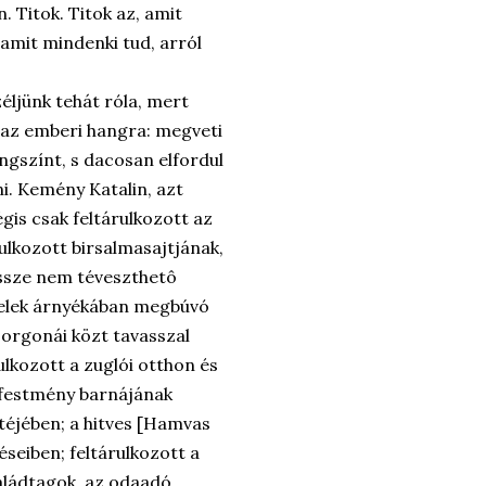
n. Titok. Titok az, amit
 amit mindenki tud, arról
éljünk tehát róla, mert
az emberi hangra: megveti
ngszínt, s dacosan elfordul
ni. Kemény Katalin, azt
gis csak feltárulkozott az
rulkozott birsalmasajtjának,
össze nem téveszthetô
evelek árnyékában megbúvó
 orgonái közt tavasszal
ulkozott a zuglói otthon és
festmény barnájának
téjében; a hitves [Hamvas
éseiben; feltárulkozott a
családtagok, az odaadó