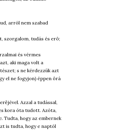
 tud, arról nem szabad
t, szorgalom, tudás és erô;
rzalmai és vérmes
zt, aki maga volt a
ltészet; s ne kérdezzük azt
ogy el ne fogyjon) éppen ôrá
ějével. Azzal a tudással,
es kora óta tudott. Azóta,
be. Tudta, hogy az embernek
azt is tudta, hogy e naptól