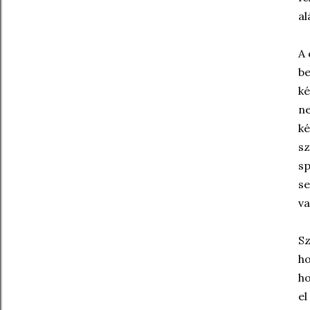
al
A 
be
ké
n
ké
sz
sp
se
va
Sz
ho
ho
el