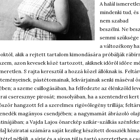
A halál ismeretle
mindenki tud, és
nem szabad
beszélni. Ne besz
semmi szüksége 
a változékony ha
októl, akik a rejtett tartalom kimondására próbálják rábír
szem, azon kevesek közé tartozott, akiknek idôrôl idôre mé
meretlen. S rajta keresztül a hozzá közel állóknak is. Feltá
teményeinek, pástétomainak, lekvárjainak senki máséval 
ében; a szeme csillogásában, ha felfedezte az élénkzöld l
rai cseresznye pirosát; mosolyában, ha a szentendrei kert
ôször hangzott fel a szerelmes rigóvôlegény trillája; feltár
enedék magányos csendjében; a nagymamát ábrázoló olaj
tinájában; a Vajda Lajos önarckép szikár-szálkás szénfeke
la] kéziratai számára saját kezileg készített dossziék hímz
ltétel nélküli, a sírig és a síron túl is tartó szeretetben a 