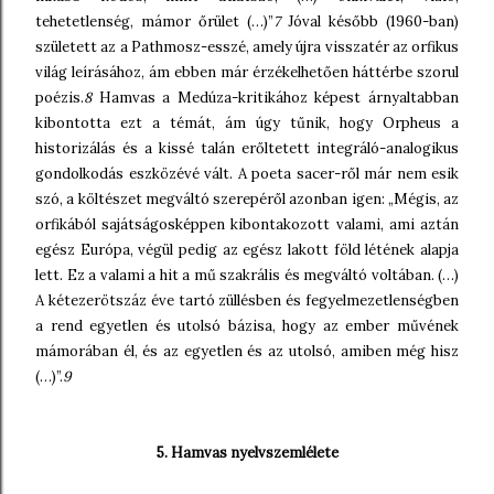
tehetetlenség, mámor őrület (…)”
7
Jóval később (1960-ban)
született az a Pathmosz-esszé, amely újra visszatér az orfikus
világ leírásához, ám ebben már érzékelhetően háttérbe szorul
poézis.
8
Hamvas a Medúza-kritikához képest árnyaltabban
kibontotta ezt a témát, ám úgy tűnik, hogy Orpheus a
historizálás és a kissé talán erőltetett integráló-analogikus
gondolkodás eszközévé vált. A poeta sacer-ről már nem esik
szó, a költészet megváltó szerepéről azonban igen: „Mégis, az
orfikából sajátságosképpen kibontakozott valami, ami aztán
egész Európa, végül pedig az egész lakott föld létének alapja
lett. Ez a valami a hit a mű szakrális és megváltó voltában. (…)
A kétezerötszáz éve tartó züllésben és fegyelmezetlenségben
a rend egyetlen és utolsó bázisa, hogy az ember művének
mámorában él, és az egyetlen és az utolsó, amiben még hisz
(…)”.
9
5. Hamvas nyelvszemlélete