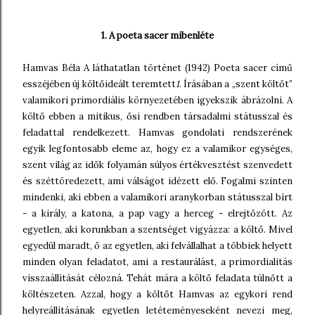
1. A poeta sacer mibenléte
Hamvas Béla A láthatatlan történet (1942) Poeta sacer című
esszéjében új költőideált teremtett
1
. Írásában a „szent költőt”
valamikori primordiális környezetében igyekszik ábrázolni. A
költő ebben a mitikus, ősi rendben társadalmi státusszal és
feladattal rendelkezett. Hamvas gondolati rendszerének
egyik legfontosabb eleme az, hogy ez a valamikor egységes,
szent világ az idők folyamán súlyos értékvesztést szenvedett
és széttöredezett, ami válságot idézett elő. Fogalmi szinten
mindenki, aki ebben a valamikori aranykorban státusszal bírt
- a király, a katona, a pap vagy a herceg - elrejtőzött. Az
egyetlen, aki korunkban a szentséget vigyázza: a költő. Mivel
egyedül maradt, ő az egyetlen, aki felvállalhat a többiek helyett
minden olyan feladatot, ami a restaurálást, a primordialitás
visszaállítását célozná. Tehát mára a költő feladata túlnőtt a
költészeten. Azzal, hogy a költőt Hamvas az egykori rend
helyreállításának egyetlen letéteményeseként nevezi meg,