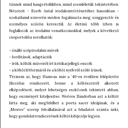
tűnnek mind hangvételükben, mind szemléletük tekintetében.
Nézeteit - Szerb Antal irodalomtörténetéhez hasonlóan -
szokatlanul szuverén módon fogalmazta meg; szuggesztív és
személyes szűrőn keresztül. Az életmű több ízben is
foglalkozik az irodalmi vonatkozásokkal, melyek a következő
csoportokba sorolhatók:
- önálló szépirodalmi művek
- fordítások, adaptációk
- írók, költők műveiről írt kritikai jellegű esszék
- a költői létformáról és a költői nyelvről szóló írások.
Tézisem az, hogy Hamvas már a ’40-es években felépítette
filozófiai rendszerét, benne a költészetről alkotott
elképzeléseit, melyet lehetséges eszköznek tekintett abban,
hogy eszményét kiteljesítse. Weöres Sándorban azt a költőt
látta meg, aki megfelelhet a poeta sacer ideájának, és a
„Mester” szerep felvállalásával azt a feladatot szánta neki,
hogy gondolatrendszerének költői kifejezője legyen.