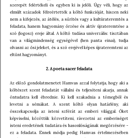
szerepét felértékeli és egyben ki is jelöli. Úgy véli, hogy az
elmúlt századok félreértették a költő funkcióját, hiszen neki
nem a kifejezés, az átélés, a sűrítés vagy a kultúrateremtés a
feladata, hanem hagyomány őrzése és aktív újrateremtése a
szó (logosz) ereje által. A költő tudása univerzális: tisztában
van a világmindenség egységével (hen panta einai), tudja
olvasni az ősi jeleket, és a szó erejével képes újrateremteni az
eltűnt hagyományt.
2. A poeta sacer feladata
Az előző gondolatmenetet Hamvas azzal folytatja, hogy aki a
költészet szent feladatát vállalni és teljesíteni akarja, annak
öntudatra kell ébrednie. Ki kell szakadnia a tömegből és
levetni a sémákat. A szent költő olyan határlény, aki
összekapcsolja az isteni szférát az emberi világgal. Őket
képviselni, közöttük közvetíteni, rávezetni az emberiséget
isteni eredetének tudatára és hasonlóságának megőrzésére -
ez a feladata. Ennek módja pedig Hamvas értelmezésében