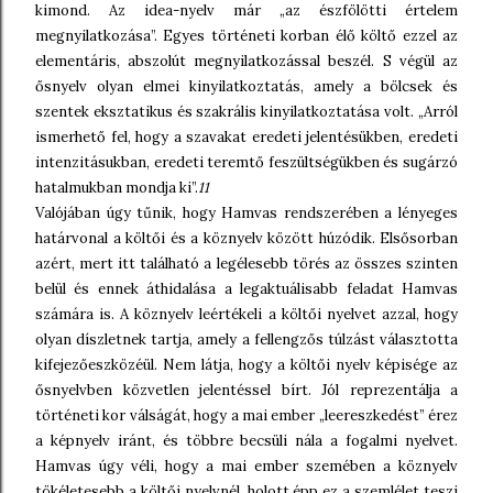
kimond. Az idea-nyelv már „az észfölötti értelem
megnyilatkozása”. Egyes történeti korban élő költő ezzel az
elementáris, abszolút megnyilatkozással beszél. S végül az
ősnyelv olyan elmei kinyilatkoztatás, amely a bölcsek és
szentek eksztatikus és szakrális kinyilatkoztatása volt. „Arról
ismerhető fel, hogy a szavakat eredeti jelentésükben, eredeti
intenzitásukban, eredeti teremtő feszültségükben és sugárzó
hatalmukban mondja ki”.
11
Valójában úgy tűnik, hogy Hamvas rendszerében a lényeges
határvonal a költői és a köznyelv között húzódik. Elsősorban
azért, mert itt található a legélesebb törés az összes szinten
belül és ennek áthidalása a legaktuálisabb feladat Hamvas
számára is. A köznyelv leértékeli a költői nyelvet azzal, hogy
olyan díszletnek tartja, amely a fellengzős túlzást választotta
kifejezőeszközéül. Nem látja, hogy a költői nyelv képisége az
ősnyelvben közvetlen jelentéssel bírt. Jól reprezentálja a
történeti kor válságát, hogy a mai ember „leereszkedést” érez
a képnyelv iránt, és többre becsüli nála a fogalmi nyelvet.
Hamvas úgy véli, hogy a mai ember szemében a köznyelv
tökéletesebb a költői nyelvnél, holott épp ez a szemlélet teszi