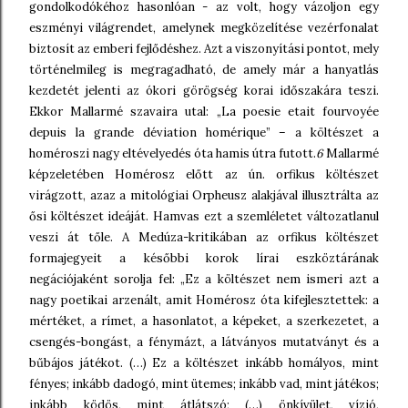
gondolkodókéhoz hasonlóan - az volt, hogy vázoljon egy
eszményi világrendet, amelynek megközelítése vezérfonalat
biztosít az emberi fejlődéshez. Azt a viszonyítási pontot, mely
történelmileg is megragadható, de amely már a hanyatlás
kezdetét jelenti az ókori görögség korai időszakára teszi.
Ekkor Mallarmé szavaira utal: „La poesie etait fourvoyée
depuis la grande déviation homérique” – a költészet a
homéroszi nagy eltévelyedés óta hamis útra futott.
6
Mallarmé
képzeletében Homérosz előtt az ún. orfikus költészet
virágzott, azaz a mitológiai Orpheusz alakjával illusztrálta az
ősi költészet ideáját. Hamvas ezt a szemléletet változatlanul
veszi át tőle. A Medúza-kritikában az orfikus költészet
formajegyeit a későbbi korok lírai eszköztárának
negációjaként sorolja fel: „Ez a költészet nem ismeri azt a
nagy poetikai arzenált, amit Homérosz óta kifejlesztettek: a
mértéket, a rímet, a hasonlatot, a képeket, a szerkezetet, a
csengés-bongást, a fénymázt, a látványos mutatványt és a
bűbájos játékot. (…) Ez a költészet inkább homályos, mint
fényes; inkább dadogó, mint ütemes; inkább vad, mint játékos;
inkább ködös, mint átlátszó; (…) önkívület, vízió,