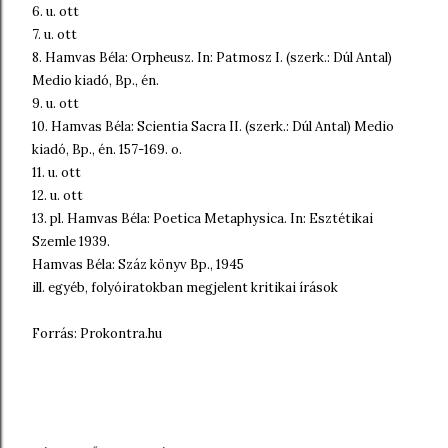
6. u. ott
7. u. ott
8. Hamvas Béla: Orpheusz. In: Patmosz I. (szerk.: Dúl Antal)
Medio kiadó, Bp., én.
9. u. ott
10. Hamvas Béla: Scientia Sacra II. (szerk.: Dúl Antal) Medio
kiadó, Bp., én. 157-169. o.
11. u. ott
12. u. ott
13. pl. Hamvas Béla: Poetica Metaphysica. In: Esztétikai
Szemle 1939.
Hamvas Béla: Száz könyv Bp., 1945
ill. egyéb, folyóiratokban megjelent kritikai írások
Forrás: Prokontra.hu