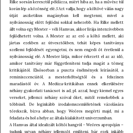
Rilke sorsán keresztül példázza, miért hiba az, ha a művész túl
korán lép a közönség elé.
5
Azt vallja, hogy a költővé válás nagy
útját aszketikus magányban kell megtenni, mivel a
nyilvánosság előtt fejlődni sokkal nehezebb. Ha Rilke mellett
állt volna egy Mester – véli Hamvas, akkor lírája intenzívebben
fejlődhetett volna. A Mester az az erő a költő mellett, aki
jártas ezekben az útvesztőkben, tehát képes tanítványa
szellemi fejlődését egyengetni, és nem engedi őt éretlenül a
nyilvánosság elé. A Mester látja, mikor érkezett el az az idő,
amikor tanítvány már függetleníteni tudja magát a tömeg
kritikájától. Elsősorban a puszta énélmények leírásától, a
reminiszcenciától, a mesterkéltségtől és a felszínen
maradástól óv. A Medúza-kritikában ennek elkerülésére
néhány gyakorlati tanácsot is ad, pl. azzal, hogy kiemel egyes
verseket, jellemzi néhány szóval őket, mitől remekebbek a
többinél. De leginkább irodalomszemléletének vázolására
törekszik, bízva abban, hogy Weöres megérti majd, mi a
feladata és hol a helye az általa kialakított univerzumban.
A Hamvas által idealizált költői hangról - Weöres apropóján –
tudunk ugyan néhány jellemzőt említeni, bár ezek inkább