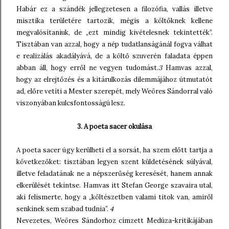
Habár ez a szándék jellegzetesen a filozófia, vallás illetve
misztika területére tartozik, mégis a költőknek kellene
megvalósítaniuk, de „ezt mindig kivételesnek tekintették”.
Tisztában van azzal, hogy a nép tudatlanságánál fogva válhat
e realizálás akadályává, de a költő szuverén faladata éppen
abban áll, hogy erről ne vegyen tudomást.
3
Hamvas azzal,
hogy az elrejtőzés és a kitárulkozás dilemmájához útmutatót
ad, előre vetíti a Mester szerepét, mely Weöres Sándorral való
viszonyában kulcsfontosságú lesz.
3. A poeta sacer okulása
A poeta sacer úgy kerülheti el a sorsát, ha szem előtt tartja a
következőket: tisztában legyen szent küldetésének súlyával,
illetve feladatának ne a népszerűség keresését, hanem annak
elkerülését tekintse. Hamvas itt Stefan George szavaira utal,
aki felismerte, hogy a „költészetben valami titok van, amiről
senkinek sem szabad tudnia”.
4
Nevezetes, Weöres Sándorhoz címzett Medúza-kritikájában