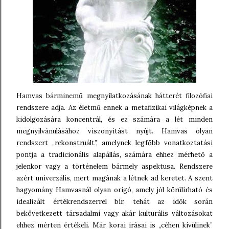
Hamvas bárminemű megnyilatkozásának hátterét filozófiai
rendszere adja. Az életmű ennek a metafizikai világképnek a
kidolgozására koncentrál, és ez számára a lét minden
megnyilvánulásához viszonyítást nyújt. Hamvas olyan
rendszert „rekonstruált”, amelynek legfőbb vonatkoztatási
pontja a tradicionális alapállás, számára ehhez mérhető a
jelenkor vagy a történelem bármely aspektusa. Rendszere
azért univerzális, mert magának a létnek ad keretet. A szent
hagyomány Hamvasnál olyan origó, amely jól körülírható és
idealizált értékrendszerrel bír, tehát az idők során
bekövetkezett társadalmi vagy akár kulturális változásokat
ehhez mérten értékeli. Már korai írásai is „céhen kívülinek”