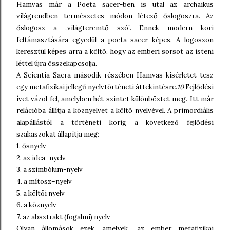
Hamvas már a Poeta sacer-ben is utal az archaikus
világrendben természetes módon létező őslogoszra. Az
őslogosz a „világteremtő szó”. Ennek modern kori
feltámasztására egyedül a poeta sacer képes. A logoszon
keresztül képes arra a költő, hogy az emberi sorsot az isteni
léttel újra összekapcsolja.
A Scientia Sacra második részében Hamvas kísérletet tesz
egy metafizikai jellegű nyelvtörténeti áttekintésre.
10
Fejlődési
ívet vázol fel, amelyben hét szintet különböztet meg. Itt már
relációba állítja a köznyelvet a költő nyelvével. A primordiális
alapállástól a történeti korig a következő fejlődési
szakaszokat állapítja meg:
1. ősnyelv
2. az idea–nyelv
3. a szimbólum-nyelv
4. a mítosz–nyelv
5. a költői nyelv
6. a köznyelv
7. az absztrakt (fogalmi) nyelv
Olyan állomások ezek, amelyek „az ember metafizikai