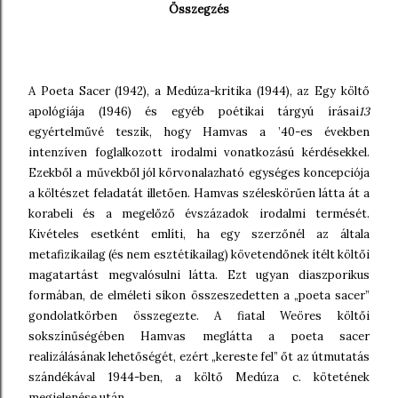
Összegzés
A Poeta Sacer (1942), a Medúza-kritika (1944), az Egy költő
apológiája (1946) és egyéb poétikai tárgyú írásai
13
egyértelművé teszik, hogy Hamvas a ’40-es években
intenzíven foglalkozott irodalmi vonatkozású kérdésekkel.
Ezekből a művekből jól körvonalazható egységes koncepciója
a költészet feladatát illetően. Hamvas széleskörűen látta át a
korabeli és a megelőző évszázadok irodalmi termését.
Kivételes esetként említi, ha egy szerzőnél az általa
metafizikailag (és nem esztétikailag) követendőnek ítélt költői
magatartást megvalósulni látta. Ezt ugyan diaszporikus
formában, de elméleti síkon összeszedetten a „poeta sacer”
gondolatkörben összegezte. A fiatal Weöres költői
sokszínűségében Hamvas meglátta a poeta sacer
realizálásának lehetőségét, ezért „kereste fel” őt az útmutatás
szándékával 1944-ben, a költő Medúza c. kötetének
megjelenése után.