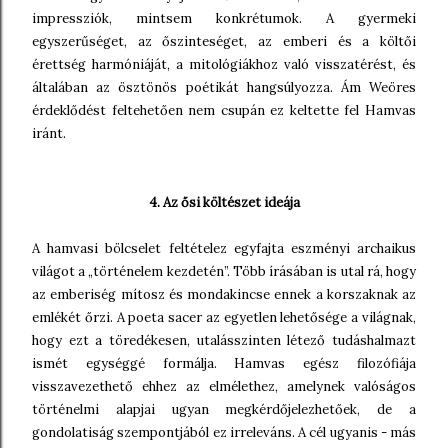
impressziók, mintsem konkrétumok. A gyermeki
egyszerűséget, az őszinteséget, az emberi és a költői
érettség harmóniáját, a mitológiákhoz való visszatérést, és
általában az ösztönös poétikát hangsúlyozza. Ám Weöres
érdeklődést feltehetően nem csupán ez keltette fel Hamvas
iránt.
4. Az ősi költészet ideája
A hamvasi bölcselet feltételez egyfajta eszményi archaikus
világot a „történelem kezdetén”. Több írásában is utal rá, hogy
az emberiség mítosz és mondakincse ennek a korszaknak az
emlékét őrzi. A poeta sacer az egyetlen lehetősége a világnak,
hogy ezt a töredékesen, utalásszinten létező tudáshalmazt
ismét egységgé formálja. Hamvas egész filozófiája
visszavezethető ehhez az elmélethez, amelynek valóságos
történelmi alapjai ugyan megkérdőjelezhetőek, de a
gondolatiság szempontjából ez irreleváns. A cél ugyanis - más