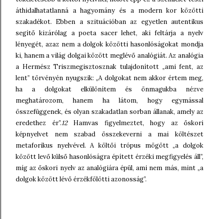
áthidalhatatlanná a hagyomány és a modern kor közötti
szakadékot. Ebben a szituációban az egyetlen autentikus
segítő kizárólag a poeta sacer lehet, aki feltárja a nyelv
lényegét, azaz nem a dolgok közötti hasonlóságokat mondja
ki, hanem a világ dolgai között meglévő analógiát. Az analógia
a Hermész Triszmegisztosznak tulajdonított „ami fent, az
lent” törvényén nyugszik: „A dolgokat nem akkor értem meg,
ha a dolgokat elkülönítem és önmagukba nézve
meghatározom, hanem ha látom, hogy egymással
összefüggenek, és olyan szakadatlan sorban állanak, amely az
eredethez ér”.
12
Hamvas figyelmeztet, hogy az őskori
képnyelvet nem szabad összekeverni a mai költészet
metaforikus nyelvével. A költői trópus mögött „a dolgok
között levő külső hasonlóságra épített érzéki megfigyelés áll”,
míg az őskori nyelv az analógiára épül, ami nem más, mint „a
dolgok között lévő érzékfölötti azonosság”.