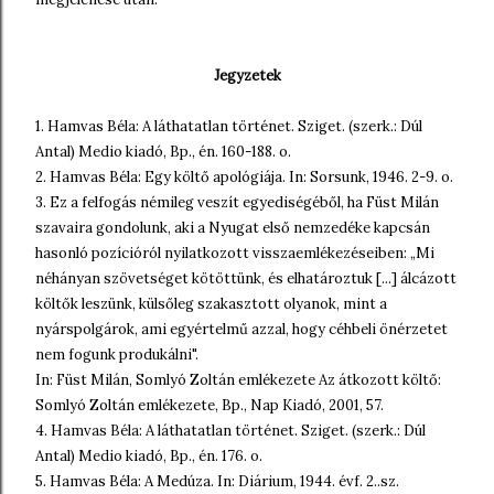
Jegyzetek
1. Hamvas Béla: A láthatatlan történet. Sziget. (szerk.: Dúl
Antal) Medio kiadó, Bp., én. 160-188. o.
2. Hamvas Béla: Egy költő apológiája. In: Sorsunk, 1946. 2-9. o.
3. Ez a felfogás némileg veszít egyediségéből, ha Füst Milán
szavaira gondolunk, aki a Nyugat első nemzedéke kapcsán
hasonló pozícióról nyilatkozott visszaemlékezéseiben: „Mi
néhányan szövetséget kötöttünk, és elhatároztuk [...] álcázott
költők leszünk, külsőleg szakasztott olyanok, mint a
nyárspolgárok, ami egyértelmű azzal, hogy céhbeli önérzetet
nem fogunk produkálni".
In: Füst Milán, Somlyó Zoltán emlékezete Az átkozott költő:
Somlyó Zoltán emlékezete, Bp., Nap Kiadó, 2001, 57.
4. Hamvas Béla: A láthatatlan történet. Sziget. (szerk.: Dúl
Antal) Medio kiadó, Bp., én. 176. o.
5. Hamvas Béla: A Medúza. In: Diárium, 1944. évf. 2..sz.