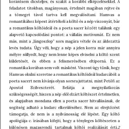
korántsem dicsteljes, és szakít a korábbi elképzelésekkel. A
feladatot titokban, magányosan, értelmét magában rejtve és
a tömeget távol tartva kell megvalósítani. Hamvas a
romantikához képest átértékeli a költő és a nép viszonyát, bár
a romantikus költőideál és a poeta sacer között találunk egy
alapvető kapcsolódási pontot: a vállalás motívumát. Ez nem
más, mint a „lángoszlop” sors magára vétele és az áldozattá
levés tudata. Úgy véli, hogy a nép a jelen korra már annyira
mélyre süllyedt, hogy nem lenne képes elviselni a költő szent
küldetését, és ebben a felismerésében eltiporná. Ez a
romantika korában sem volt másként. Viszont úgy tűnik, hogy
Hamvas okulni szeretne a romantikus költőideál kudarcából: a
poeta sacert nem kívánja olyan sorsra juttatni, mint Petőfi az
Apostol Szilveszterét. Belátja a megnyilatkozás
szükségességét, hiszen a nép elől elzárt költészet értelmetlen,
és alapjaiban mondana ellen a poeta sacer hitvallásának, de
segítség adható a kudarc elkerüléséhez. Nem az elrejtőzést
támogatja, de nem is a nyilvánosság elé lépést. Egy költő
apológiája c. írásában kifejti, hogy a tényleges költészeten a
különösen magasrendű tartalmak költői realizálását érti.
2