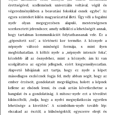
érettségével, szellemének univerzális voltával, végül és
végeredményükben a beavatási fokokkal esnek egybe”. Az
egyes szinteket külön magyarázattal illeti. Úgy véli a fogalmi
nyelv olyan megegyezésen alapuló, mesterségesen
szerkesztett jelrendszer, amely nélkülözi a lehetőségét annak,
hogy tartalmas kommunikációt folytathassanak vele. Ez a
„gépesített szó”, a történeti kor terméke. A köznyelv a
népnyelv változó minőségű formája, s mint ilyen
megbízhatatlan. A költői nyelv a „népnyelv intenzív foka”,
közelebb áll az ősnyelvhez, mint a köznyelv, ám ki van
szolgáltatva az egyéni jellegnek, ezért kiegyensúlyozatlan.
Alapvető hibájának azt tartja, hogy ez nyelv a képet
másodlagos eszköznek fogja fel, mely abban segít, hogy az
ember érzéseit, gondolatait megvilágítsa, holott a képnek
kellene az elsőnek lenni, és csak aztán következhetne a
hangulat és a gondolatiság. A mítosz-nyelv ezt a tévedést
kiküszöböli, „tudja, hogy a nyelvi megnyilatkozás egyetlen
lehetősége a kivetítés”. A szimbólum-nyelv tovább lép:
elszakad az észtől, a külsőségektől, egyszerre elrejt és