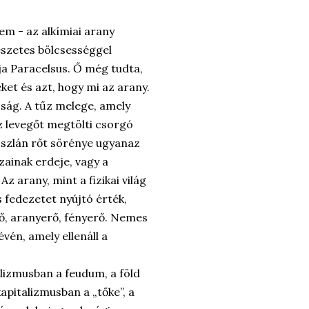
lem - az alkímiai arany
észetes bölcsességgel
rja Paracelsus. Ő még tudta,
ket és azt, hogy mi az arany.
osság. A tűz melege, amely
z levegőt megtölti csorgó
roszlán rőt sörénye ugyanaz
ainak erdeje, vagy a
 arany, mint a fizikai világ
 fedezetet nyújtó érték,
ő, aranyerő, fényerő. Nemes
vén, amely ellenáll a
lizmusban a feudum, a föld
apitalizmusban a „tőke”, a