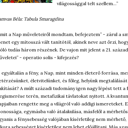
világossággal telt szellem…”
mvas Béla: Tabula Smaragdina
mit a Nap műveleteiről mondtam, befejeztem” - zárul a s
enet egy mítosszá vált tanítótól, akinek neve azt őrzi, hogy
óló tudás három részének. De vajon mit jelent a 21. száz
veletei” - operatio solis - kifejezés?
 egyáltalán a fény, a Nap, mint minden életerő forrása, 
etérzésünket, életvitelünket, és főleg, helyünk megtalálásá
akítását? A múlt századi tudomány igen nagy lépést tett a
gismerése terén, metafizikai távlatokat nyitott. A kvantumf
apjaiban rengette meg a világról való addigi ismereteket. E
onossága, egymásba való átalakulása, másfelől a mérhető
yanis a fénysebesség valójában kísérletileg nem mérhető,
kora sebességet kísérletileg nem lehet előállítani. Más sza