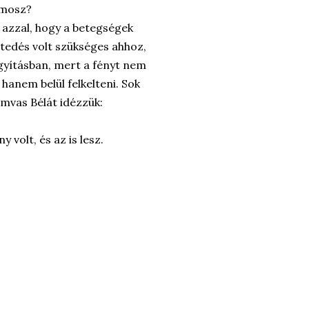
zmosz?
 azzal, hogy a betegségek
étedés volt szükséges ahhoz,
gyításban, mert a fényt nem
 hanem belül felkelteni. Sok
mvas Bélát idézzük:
volt, és az is lesz.