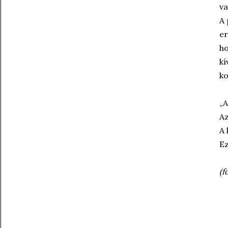
va
A 
er
ho
kí
ko
„A
Az
A 
Ez
(f