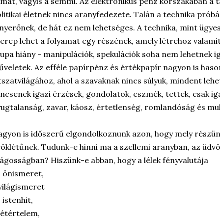
mat, vagyis a semmi. Az elektronikus pénz korszakában a 
litikai életnek nincs aranyfedezete. Talán a technika próbál
nyerőnek, de hát ez nem lehetséges. A technika, mint ügye
erep lehet a folyamat egy részének, amely létrehoz valamit.
upa hiány - manipulációk, spekulációk soha nem lehetnek i
veletek. Az efféle papírpénz és értékpapír nagyon is hason
tszatvilágához, ahol a szavaknak nincs súlyuk, mindent lehet
ncsenek igazi érzések, gondolatok, eszmék, tettek, csak i
ugtalanság, zavar, káosz, értetlenség, romlandóság és mu
gyon is időszerű elgondolkoznunk azon, hogy mely részünk
öklétűnek. Tudunk-e hinni ma a szellemi aranyban, az üdvös
lágosságban? Hiszünk-e abban, hogy a lélek fényvalutája
 önismeret,
világismeret
 istenhit,
létértelem,