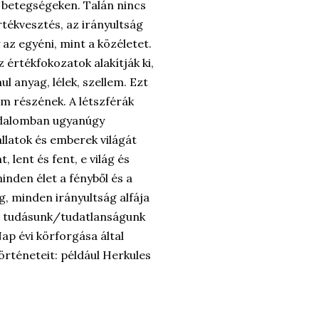
i betegségeken. Talán nincs
tékvesztés, az irányultság
 az egyéni, mint a közéletet.
 értékfokozatok alakítják ki,
l anyag, lélek, szellem. Ezt
m részének. A létszférák
sadalomban ugyanúgy
llatok és emberek világát
, lent és fent, e világ és
minden élet a fényből és a
g, minden irányultság alfája
ki tudásunk/tudatlanságunk
ap évi körforgása által
örténeteit: például Herkules