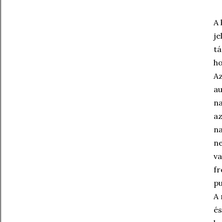
A 
je
tá
ho
Az
au
na
az
na
ne
va
fr
pu
A 
és