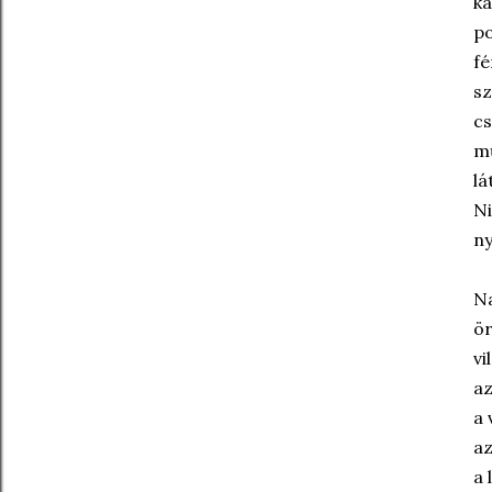
ka
po
fé
sz
cs
mű
lá
Ni
ny
Na
ör
vi
az
a 
az
a 