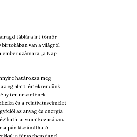
maragd táblára írt tömör
 birtokában van a világról
adi ember számára „a Nap
mennyire határozza meg
t az ég alatt, értékrendünk
 fény természetének
izika és a relativitáselmélet
gyfelől az anyag és energia
ség határai vonatkozásában.
 csupán kiszámítható.
vakkal: a fénysebességnél