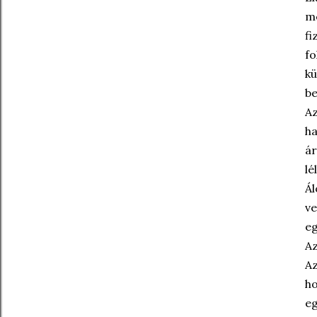
me
fi
fo
kü
be
Az
ha
ár
lé
Ál
ve
eg
Az
Az
ho
eg