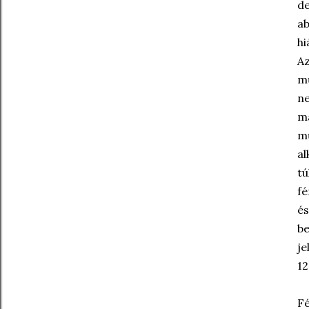
de
ab
hi
Az
mű
ne
má
mű
al
tú
fé
és
be
je
12
Fé