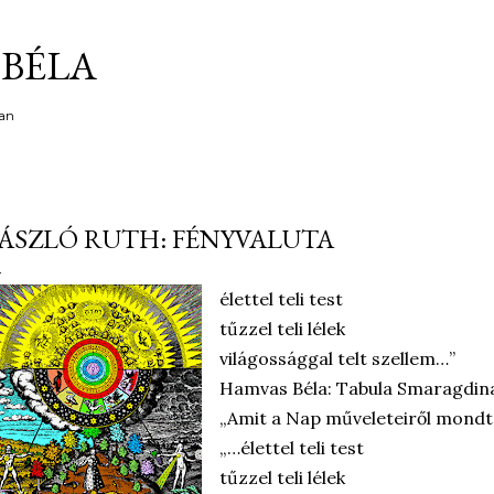
Ugrás a fő tartalomra
BÉLA
an
ÁSZLÓ RUTH: FÉNYVALUTA
élettel teli test
tűzzel teli lélek
világossággal telt szellem…”
Hamvas Béla: Tabula Smaragdin
„Amit a Nap műveleteiről mondta
„…élettel teli test
tűzzel teli lélek