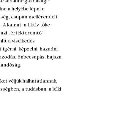
társadalmi-gazdasági-
na a helyébe lépni a
sség, csupán mellérendelt
 A kamat, a fiktív tőke -
gazi „értékteremtő”
lít a viselkedés
 ígérni, képzelni, hazudni.
gazodás, önbecsapás, hajsza,
landóság.
et véljük halhatatlannak,
ségben, a tudásban, a lelki