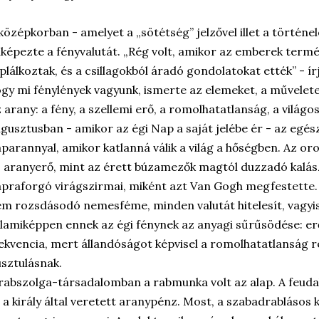
középkorban - amelyet a „sötétség” jelzővel illet a történe
lképezte a fényvalutát. „Rég volt, amikor az emberek term
plálkoztak, és a csillagokból áradó gondolatokat ették” - í
gy mi fénylények vagyunk, ismerte az elemeket, a művelete
 arany: a fény, a szellemi erő, a romolhatatlanság, a világ
gusztusban - amikor az égi Nap a saját jelébe ér - az egés
parannyal, amikor katlanná válik a világ a hőségben. Az o
 aranyerő, mint az érett búzamezők magtól duzzadó kalász
praforgó virágszirmai, miként azt Van Gogh megfestette. Az
m rozsdásodó nemesféme, minden valutát hitelesít, vagyis
lamiképpen ennek az égi fénynek az anyagi sűrűsödése: er
ekvencia, mert állandóságot képvisel a romolhatatlanság ré
sztulásnak.
rabszolga-társadalomban a rabmunka volt az alap. A feuda
 a király által veretett aranypénz. Most, a szabadrablásos k