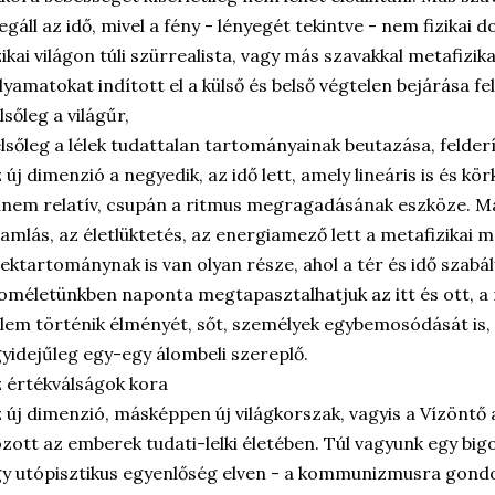
gáll az idő, mivel a fény - lényegét tekintve - nem fizikai d
zikai világon túli szürrealista, vagy más szavakkal metafizik
lyamatokat indított el a külső és belső végtelen bejárása fel
lsőleg a világűr,
lsőleg a lélek tudattalan tartományainak beutazása, felder
 új dimenzió a negyedik, az idő lett, amely lineáris is és kör
nem relatív, csupán a ritmus megragadásának eszköze. Ma
amlás, az életlüktetés, az energiamező lett a metafizikai 
lektartománynak is van olyan része, ahol a tér és idő szab
oméletünkben naponta megtapasztalhatjuk az itt és ott, a 
lem történik élményét, sőt, személyek egybemosódását is, 
yidejűleg egy-egy álombeli szereplő.
 értékválságok kora
 új dimenzió, másképpen új világkorszak, vagyis a Vízöntő 
zott az emberek tudati-lelki életében. Túl vagyunk egy big
y utópisztikus egyenlőség elven - a kommunizmusra gondol