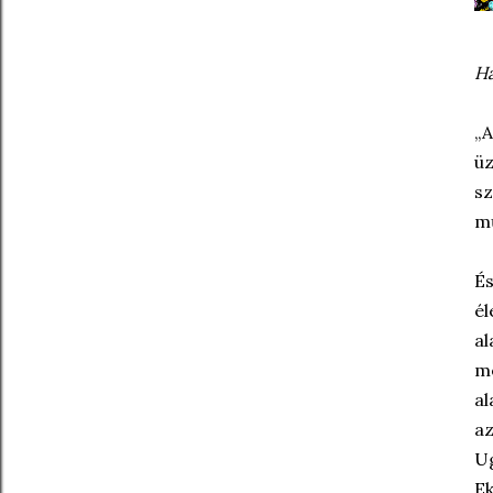
Ha
„A
üz
sz
mű
És
él
al
me
al
az
Ug
Ek