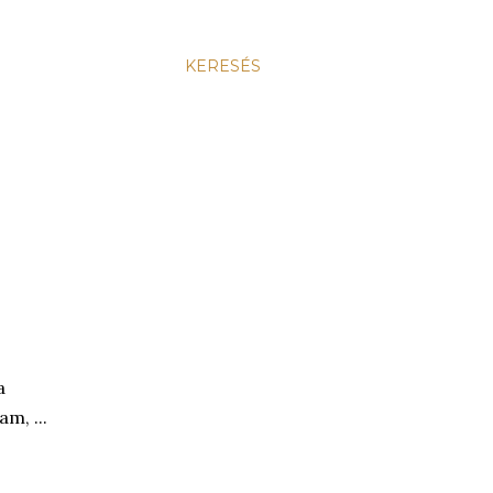
KERESÉS
a
m, ...