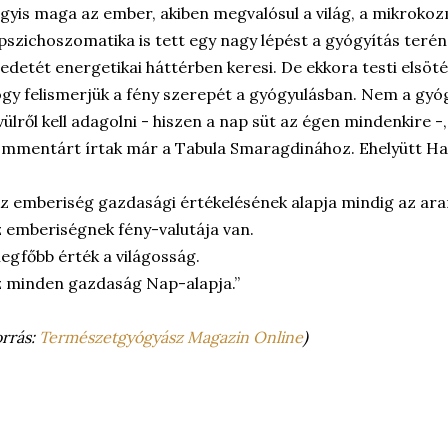
gyis maga az ember, akiben megvalósul a világ, a mikroko
pszichoszomatika is tett egy nagy lépést a gyógyítás terén
edetét energetikai háttérben keresi. De ekkora testi elsöt
gy felismerjük a fény szerepét a gyógyulásban. Nem a gyó
vülről kell adagolni - hiszen a nap süt az égen mindenkire -,
mmentárt írtak már a Tabula Smaragdinához. Ehelyütt Ha
z emberiség gazdasági értékelésének alapja mindig az arany 
 emberiségnek fény-valutája van.
legfőbb érték a világosság.
 minden gazdaság Nap-alapja.”
orrás:
Természetgyógyász Magazin Online
)