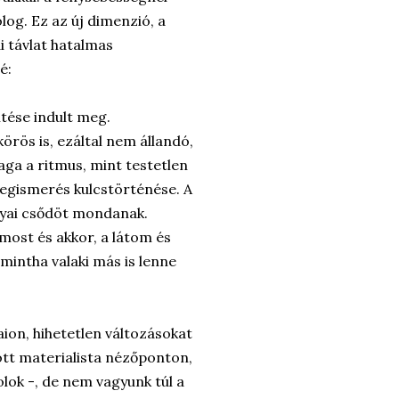
olog. Ez az új dimenzió, a
ai távlat hatalmas
é:
ítése indult meg.
körös is, ezáltal nem állandó,
ga a ritmus, mint testetlen
megismerés kulcstörténése. A
ályai csődöt mondanak.
most és akkor, a látom és
mintha valaki más is lenne
aion, hihetetlen változásokat
ott materialista nézőponton,
ok -, de nem vagyunk túl a