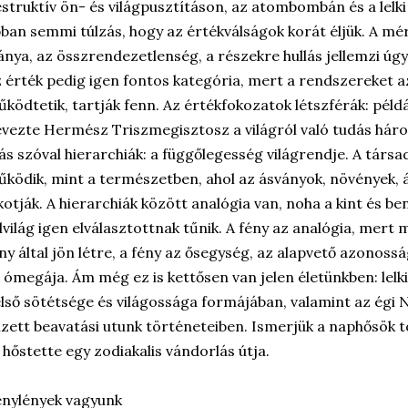
struktív ön- és világpusztításon, az atombombán és a lelk
ban semmi túlzás, hogy az értékválságok korát éljük. A mér
ánya, az összrendezetlenség, a részekre hullás jellemzi úgy
 érték pedig igen fontos kategória, mert a rendszereket az
ködtetik, tartják fenn. Az értékfokozatok létszférák: példáu
vezte Hermész Triszmegisztosz a világról való tudás háro
s szóval hierarchiák: a függőlegesség világrendje. A tár
ködik, mint a természetben, ahol az ásványok, növények, á
kotják. A hierarchiák között analógia van, noha a kint és bent
lvilág igen elválasztottnak tűnik. A fény az analógia, mert 
ny által jön létre, a fény az ősegység, az alapvető azonossá
 ómegája. Ám még ez is kettősen van jelen életünkben: lel
lső sötétsége és világossága formájában, valamint az égi N
lzett beavatási utunk történeteiben. Ismerjük a naphősök t
 hőstette egy zodiakalis vándorlás útja.
nylények vagyunk