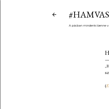
#HAMVAS
A pácban mindenki benne v
H
„H
sz
(
E