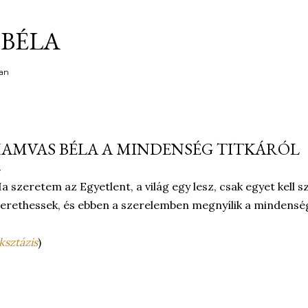
Ugrás a fő tartalomra
BÉLA
an
AMVAS BÉLA A MINDENSÉG TITKÁRÓL
a szeretem az Egyetlent, a világ egy lesz, csak egyet kell
erethessek, és ebben a szerelemben megnyílik a mindenség 
ksztázis
)