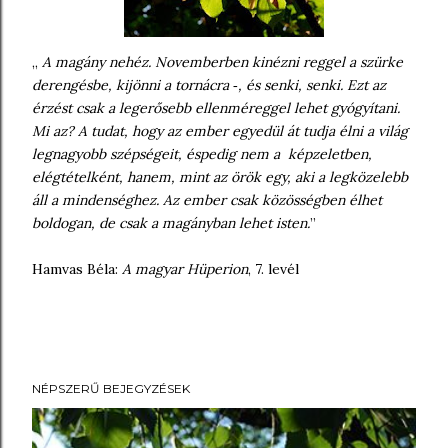
„
A magány nehéz. Novemberben kinézni reggel a szürke
derengésbe, kijönni a tornácra ‑, és senki, senki. Ezt az
érzést csak a legerősebb ellenméreggel lehet gyógyítani.
Mi az? A tudat, hogy az ember egyedül át tudja élni a világ
legnagyobb szépségeit, éspedig nem a képzeletben,
elégtételként, hanem, mint az örök egy, aki a legközelebb
áll a mindenséghez. Az ember csak közösségben élhet
boldogan, de csak a magányban lehet isten.
”
Hamvas Béla:
A magyar Hüperion
, 7. levél
NÉPSZERŰ BEJEGYZÉSEK