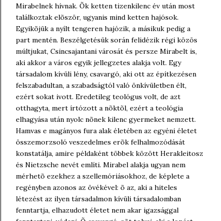
Mirabelnek hívnak. Õk ketten tizenkilenc év után most
találkoztak elõször, ugyanis mind ketten hajósok.
Egyikõjük a nyílt tengeren hajózik, a másikuk pedig a
part mentén. Beszélgetésük során felidézik régi közös
múltjukat, Csincsajantani városát és persze Mirabelt is,
aki akkor a város egyik jellegzetes alakja volt. Egy
társadalom kívüli lény, csavargó, aki ott az építkezésen
felszabadultan, a szabadságtól való önkívületben élt,
ezért sokat ivott. Eredetileg teológus volt, de azt
otthagyta, mert írtózott a nõktõl, ezért a teológia
elhagyása után nyolc nõnek kilenc gyermeket nemzett.
Hamvas e magányos fura alak életében az egyéni életet
összemorzsoló veszedelmes erõk felhalmozódását
konstatálja, amire példaként többek között Herakleitosz
és Nietzsche nevét említi. Mirabel alakja ugyan nem
mérhetõ ezekhez a szellemóriásokhoz, de képlete a
regényben azonos az övékével: õ az, aki a hiteles
létezést az ilyen társadalmon kívüli társadalomban
fenntartja, elhazudott életet nem akar igazsággal