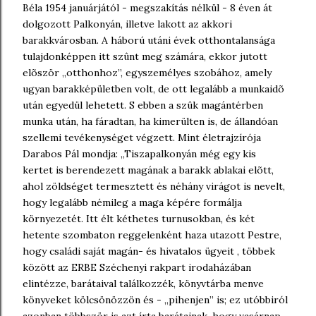
Béla 1954 januárjától - megszakítás nélkül - 8 éven át
dolgozott Palkonyán, illetve lakott az akkori
barakkvárosban. A háború utáni évek otthontalansága
tulajdonképpen itt szûnt meg számára, ekkor jutott
elõször ,,otthonhoz”, egyszemélyes szobához, amely
ugyan barakképületben volt, de ott legalább a munkaidõ
után egyedül lehetett. S ebben a szûk magántérben
munka után, ha fáradtan, ha kimerülten is, de állandóan
szellemi tevékenységet végzett. Mint életrajzírója
Darabos Pál mondja: ,,Tiszapalkonyán még egy kis
kertet is berendezett magának a barakk ablakai elõtt,
ahol zöldséget termesztett és néhány virágot is nevelt,
hogy legalább némileg a maga képére formálja
környezetét. Itt élt kéthetes turnusokban, és két
hetente szombaton reggelenként haza utazott Pestre,
hogy családi saját magán- és hivatalos ügyeit , többek
között az ERBE Széchenyi rakpart irodaházában
elintézze, barátaival találkozzék, könyvtárba menve
könyveket kölcsönözzön és - ,,pihenjen” is; ez utóbbiról