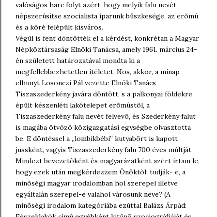
valóságos harc folyt azért, hogy melyik falu nevét
népszerûsítse szocialista iparunk büszkesége, az erõmû
és a köré felépült kisváros.
Végül is fent döntötték el a kérdést, konkrétan a Magyar
Népköztársaság Elnöki Tanácsa, amely 1961. március 24-
én született határozatával mondta ki a
megfellebbezhetetlen ítéletet. Nos, akkor, a minap
elhunyt Losonczi Pál vezette Elnöki Tanács
Tiszaszederkény javára döntött, s a palkonyai földekre
épült készenléti lakótelepet erõmûstõl, a
Tiszaszederkény falu nevét felvevõ, és Szederkény falut
is magába ötvözõ közigazgatási egységbe olvasztotta
be. E döntéssel a ,,lombikbébi” kutyabõrt is kapott
jussként, vagyis Tiszaszederkény falu 700 éves múltját.
Mindezt bevezetõként és magyarázatként azért írtam le,
hogy ezek után megkérdezzem Önöktõl: tudják- e, a
minõségi magyar irodalomban hol szerepel illetve
egyáltalán szerepel-e valahol városunk neve? (A
minõségi irodalom kategóriába ezúttal Balázs Árpád:
Fészeklakók címû egyébként kitûnõ szociográfiáját és