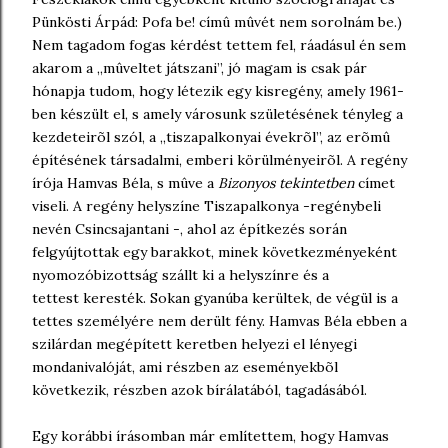
Pünkösti Árpád: Pofa be! címû mûvét nem sorolnám be.)
Nem tagadom fogas kérdést tettem fel, ráadásul én sem
akarom a ,,mûveltet játszani”, jó magam is csak pár
hónapja tudom, hogy létezik egy kisregény, amely 1961-
ben készült el, s amely városunk születésének tényleg a
kezdeteirõl szól, a ,,tiszapalkonyai évekrõl”, az erõmû
építésének társadalmi, emberi körülményeirõl. A regény
írója Hamvas Béla, s mûve a
Bizonyos tekintetben
címet
viseli. A regény helyszíne Tiszapalkonya -regénybeli
nevén Csincsajantani -, ahol az építkezés során
felgyújtottak egy barakkot, minek következményeként
nyomozóbizottság szállt ki a helyszínre és a
tettest keresték. Sokan gyanúba kerültek, de végül is a
tettes személyére nem derült fény. Hamvas Béla ebben a
szilárdan megépített keretben helyezi el lényegi
mondanivalóját, ami részben az eseményekbõl
következik, részben azok bírálatából, tagadásából.
Egy korábbi írásomban már említettem, hogy Hamvas