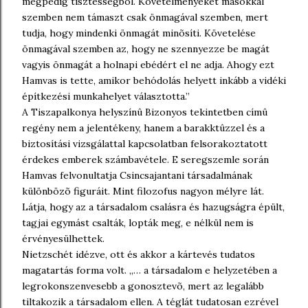
mégpedig tisztességbõl. Követelményeket másokkal
szemben nem támaszt csak önmagával szemben, mert
tudja, hogy mindenki önmagát minõsíti. Követelése
önmagával szemben az, hogy ne szennyezze be magát
vagyis önmagát a holnapi ebédért el ne adja. Ahogy ezt
Hamvas is tette, amikor behódolás helyett inkább a vidéki
építkezési munkahelyet választotta.”
A Tiszapalkonya helyszínû Bizonyos tekintetben címû
regény nem a jelentékeny, hanem a barakktûzzel és a
biztosítási vizsgálattal kapcsolatban felsorakoztatott
érdekes emberek számbavétele. E seregszemle során
Hamvas felvonultatja Csincsajantani társadalmának
különbözõ figuráit. Mint filozofus nagyon mélyre lát.
Látja, hogy az a társadalom csalásra és hazugságra épült,
tagjai egymást csalták, lopták meg, e nélkül nem is
érvényesülhettek.
Nietzschét idézve, ott és akkor a kártevés tudatos
magatartás forma volt. ,,… a társadalom e helyzetében a
legrokonszenvesebb a gonosztevõ, mert az legalább
tiltakozik a társadalom ellen. A téglát tudatosan ezrével