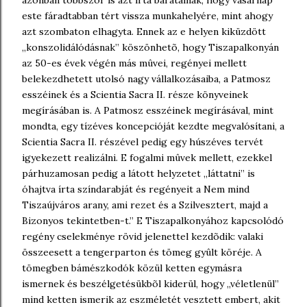
azonban többször is azt írta barátainak, hogy vasárnap
este fáradtabban tért vissza munkahelyére, mint ahogy
azt szombaton elhagyta. Ennek az e helyen kiküzdött
,,konszolidálódásnak” köszönhetõ, hogy Tiszapalkonyán
az 50-es évek végén más mûvei, regényei mellett
belekezdhetett utolsó nagy vállalkozásaiba, a Patmosz
esszéinek és a Scientia Sacra II. része könyveinek
megírásában is. A Patmosz esszéinek megírásával, mint
mondta, egy tízéves koncepcióját kezdte megvalósítani, a
Scientia Sacra II. részével pedig egy húszéves tervét
igyekezett realizálni. E fogalmi mûvek mellett, ezekkel
párhuzamosan pedig a látott helyzetet ,,láttatni” is
óhajtva írta színdarabját és regényeit a Nem mind
Tiszaújváros arany, ami rezet és a Szilvesztert, majd a
Bizonyos tekintetben-t.” E Tiszapalkonyához kapcsolódó
regény cselekménye rövid jelenettel kezdõdik: valaki
összeesett a tengerparton és tömeg gyûlt köréje. A
tömegben bámészkodók közül ketten egymásra
ismernek és beszélgetésükbõl kiderül, hogy ,,véletlenül”
mind ketten ismerik az eszméletét vesztett embert, akit