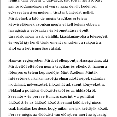
fenntartani, védeni. Õ csavargó, sõt tolvaj, aki a lopást
szinte jógamódszerrel végzi, azaz derült kedéllyel,
egyszerûen gyermekien , tisztán bûntudat nélkül.
Mirabelnek a látó, de mégis tragikus értelem
képviselõjének azonban mégis el kell buknia ebben a
hazugságra, erõszakra és képmutatásra épült
társadalomban: iszik, elzüllik, kizsákmányolja a feleségeit,
és végül így kerül tönkrement roncsként a rakpartra,
ahol ez a két ismerõse rátalál.
Hamvas regényében Mirabel ellenpontja Hassqardass, aki
Mirabeltõl eltérõen nem a tragikus és elbukott, hanem a
fölényes értelem képviselõje. Mint Szellemi Minták
Intézetének alkalkamazottja elmaradott népek számára
irodalmat, mûvészetet, filozófiát ad, szent könyveket ír.
Például a politikai üldözöttekrõl és az üldözõkrõl.
Szerinte – és persze Hamvas szerint – a politikai
üldözött és az üldözõ között semmi különbség nincs,
csak hadállás kérdése, hogy mikor melyik kettõjük közül.
Persze mégis az üldözött van elõnyben, mert az igazság,