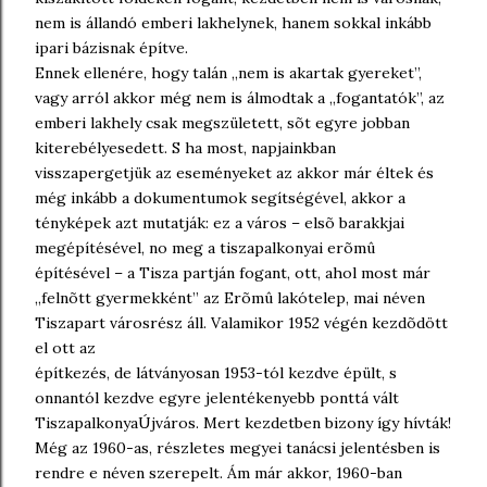
nem is állandó emberi lakhelynek, hanem sokkal inkább
ipari bázisnak építve.
Ennek ellenére, hogy talán ,,nem is akartak gyereket”,
vagy arról akkor még nem is álmodtak a ,,fogantatók”, az
emberi lakhely csak megszületett, sõt egyre jobban
kiterebélyesedett. S ha most, napjainkban
visszapergetjük az eseményeket az akkor már éltek és
még inkább a dokumentumok segítségével, akkor a
tényképek azt mutatják: ez a város – elsõ barakkjai
megépítésével, no meg a tiszapalkonyai erõmû
építésével – a Tisza partján fogant, ott, ahol most már
,,felnõtt gyermekként” az Erõmû lakótelep, mai néven
Tiszapart városrész áll. Valamikor 1952 végén kezdõdött
el ott az
építkezés, de látványosan 1953-tól kezdve épült, s
onnantól kezdve egyre jelentékenyebb ponttá vált
TiszapalkonyaÚjváros. Mert kezdetben bizony így hívták!
Még az 1960-as, részletes megyei tanácsi jelentésben is
rendre e néven szerepelt. Ám már akkor, 1960-ban