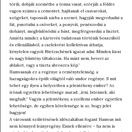
törik, dobják szemétbe a tonna vasat, szórják a földre
vagon számra a cementet, hajítanak el csavarokat,
szögeket, tapossák sárba a szenet, hagyják megrohadni a
fát, pusztulni a csöveket, a ponyvát, penészedni a
dohányt, megbüdösödni a húst, megférgesedni a lisztet.
Amióta mindez a kártevés tudatosan történik bosszúból
és ellenállásból, a cselekvést kollektívan áthatja,
kénytelen vagyok Nietzschének igazat adni. Minden kicsi
és nagy bûntény tiltakozás. Ha mást nem, beveri az
ablakot, vagy a tiszta abroszra köp.”
Hamvasnak ez a regénye a reménytelenség, a
hazugságokra épült világtól való undor regénye. S mit
tehet egy ilyen a helyzetben a jelentékeny ember? Az
írónak egyetlen lehetõsége marad: ,,írni, Istennek, aki
meghalt.” Vagyis a jelentékeny, a szellemi ember egyetlen
lehetõsége, de egyben kötelessége is az, hogy jelet
hagyjon!
A városunk születésének idõszakában fogant Hamvas mû
nem könnyed leányregény. Ennek ellenére – ha nem is