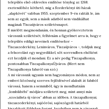
település elsõ okleveles említése tényleg az 1268.
esztendõhöz köthetõ, míg a Szederkényi úti házak
,,alapkövét” valóban 1955. szeptember 9-én rakták le, ám
sem az egyik, sem a másik adatból nem vindikálhat
magának Tiszaújváros születésnapot.
S mielõtt megmondanám, én honnan gyökereztetem
városunk születését, felhívnám a figyelmet arra is, hogy e
település eddigi neveinek említésekor –
Tiszaszederkény, Leninváros, Tiszaújváros -, toldjuk meg
a felsorolást egy negyedikkel, sõt sorrendben elsõként
ezt kezdjük el mondani. Ez a név pedig Tiszapalkonya,
pontosabban TiszapalkonyaÚjváros. (Mert nem
Tiszapalkonya faluról van szó.)
A mi városunk ugyanis nem hagyományos módon, nem az
emberi közösség szerves fejlõdésével alakult át faluból
várossá, hanem a semmibõl, úgy is mondhatnám
,,lombikbébi” módjára született meg, mint annyi más
,,szocialista új város” abban az idõben. A tiszapalkonyai,
tiszaszederkényi, sajóörösi, sajószögedi határból
kiszakított földeken fogant, kezdetben nem is városnak,