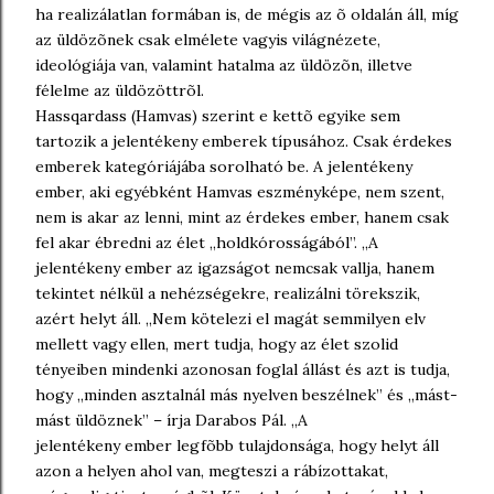
ha realizálatlan formában is, de mégis az õ oldalán áll, míg
az üldözõnek csak elmélete vagyis világnézete,
ideológiája van, valamint hatalma az üldözõn, illetve
félelme az üldözöttrõl.
Hassqardass (Hamvas) szerint e kettõ egyike sem
tartozik a jelentékeny emberek típusához. Csak érdekes
emberek kategóriájába sorolható be. A jelentékeny
ember, aki egyébként Hamvas eszményképe, nem szent,
nem is akar az lenni, mint az érdekes ember, hanem csak
fel akar ébredni az élet ,,holdkórosságából”. ,,A
jelentékeny ember az igazságot nemcsak vallja, hanem
tekintet nélkül a nehézségekre, realizálni törekszik,
azért helyt áll. ,,Nem kötelezi el magát semmilyen elv
mellett vagy ellen, mert tudja, hogy az élet szolid
tényeiben mindenki azonosan foglal állást és azt is tudja,
hogy ,,minden asztalnál más nyelven beszélnek” és ,,mást-
mást üldöznek” – írja Darabos Pál. ,,A
jelentékeny ember legfõbb tulajdonsága, hogy helyt áll
azon a helyen ahol van, megteszi a rábízottakat,