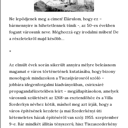
Ne lepõdjenek meg a címen! Elárulom, hogy ez –
bármennyire is hihetetlennek tûnik -, az 50-es években
fogant városunk neve. Méghozzá egy irodalmi mûben! De
a részletekrõl majd késõbb…
*
Az elmúlt évek során sikerült annyira mélyre beleásnom
magamat e város történetének kutatásába, hogy bizony
mosolygok mindazokon a Tiszaújvárosról szóló –
jobbára idegenforgalmi kiadványokban,, csiricsáré
propagandafüzetekben leírt – megállapításokon, amelyek
városunk születését az 1268-as esztendõhöz és a Villa
Scederkyn névhez kötik, máshol meg azt írják, hogy a
város építésének kezdete (a mai Szederkényi úti
kétemeletes házak építésérõl van szó): 1955. szeptember
9-e. Bár mindkét állítás tényszerû, hisz Tiszaszederkény