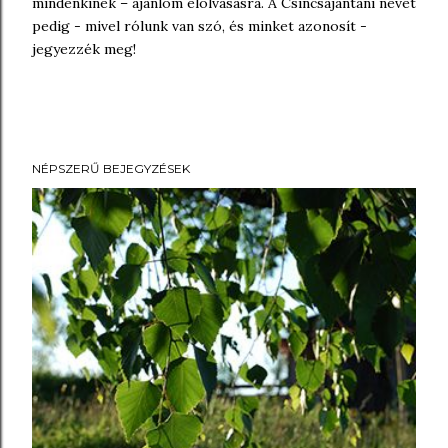
mindenkinek – ajánlom elolvasásra. A Csincsajantani nevet
pedig - mivel rólunk van szó, és minket azonosít -
jegyezzék meg!
NÉPSZERŰ BEJEGYZÉSEK