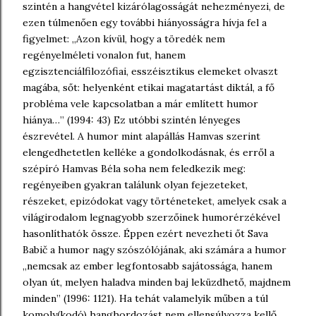
szintén a hangvétel kizárólagosságát nehezményezi, de
ezen túlmenően egy további hiányosságra hívja fel a
figyelmet: „Azon kívül, hogy a töredék nem
regényelméleti vonalon fut, hanem
egzisztenciálfilozófiai, esszéisztikus elemeket olvaszt
magába, sőt: helyenként etikai magatartást diktál, a fő
probléma vele kapcsolatban a már említett humor
hiánya…” (1994: 43) Ez utóbbi szintén lényeges
észrevétel. A humor mint alapállás Hamvas szerint
elengedhetetlen kelléke a gondolkodásnak, és erről a
szépíró Hamvas Béla soha nem feledkezik meg:
regényeiben gyakran találunk olyan fejezeteket,
részeket, epizódokat vagy történeteket, amelyek csak a
világirodalom legnagyobb szerzőinek humorérzékével
hasonlíthatók össze. Éppen ezért nevezheti őt Sava
Babič a humor nagy szószólójának, aki számára a humor
„nemcsak az ember legfontosabb sajátossága, hanem
olyan út, melyen haladva minden baj leküzdhető, majdnem
minden” (1996: 1121). Ha tehát valamelyik műben a túl
komoly(kodó) hanghordozást nem ellensúlyozza kellő