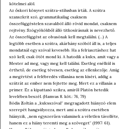
kötelmei alól.
Az őskori könyvet szútra-stílusban írták. A szútra
szanszkrit szó, grammatikailag csaknem
összefüggéstelen szavakból álló rövid mondat, csaknem
rejtvény. Szógyökökből álló titkosírásnak is nevezhető.
Az összefüggést az olvasónak kell megtalálni. (…) A
legtöbb esetben a szútra, akárhány szóból áll is, a teljes
mondatnál egy szóval kevesebb. Ha a felriasztáshoz hat
szó kell, csak ötöt mond ki. A hatodik a kulcs, amit vagy a
Mester ad meg, vagy meg kell találni. Esetleg enélkül is
érthető, de esetleg tévesen, esetleg az ellenkezője. Amíg
a megértést a felébredés villanása nem kíséri, addig a
szútrát az ember nem fejtette meg. Mert ez a villanás a
primer. Ez a kipattanó szikra, amiről Platón hetedik
levelében beszél. (Hamvas 8. köt.: 76, 79)
Bódis Zoltán a „kulcsszóval” megragadott hiányzó elem
szerepét hangsúlyozza, mert ami a szútra esetében
hiányzik, „nem egyszerűen valaminek a véletlen távolléte,
hanem ez a hiány teremti meg a szöveget” (1997: 61).