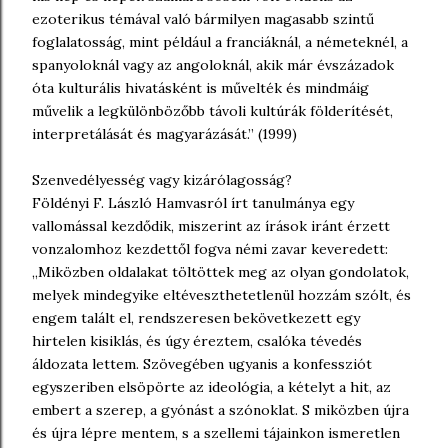
ezoterikus témával való bármilyen magasabb szintű
foglalatosság, mint például a franciáknál, a németeknél, a
spanyoloknál vagy az angoloknál, akik már évszázadok
óta kulturális hivatásként is művelték és mindmáig
művelik a legkülönbözőbb távoli kultúrák földerítését,
interpretálását és magyarázását.” (1999)
Szenvedélyesség vagy kizárólagosság?
Földényi F. László Hamvasról írt tanulmánya egy
vallomással kezdődik, miszerint az írások iránt érzett
vonzalomhoz kezdettől fogva némi zavar keveredett:
„Miközben oldalakat töltöttek meg az olyan gondolatok,
melyek mindegyike eltéveszthetetlenül hozzám szólt, és
engem talált el, rendszeresen bekövetkezett egy
hirtelen kisiklás, és úgy éreztem, csalóka tévedés
áldozata lettem. Szövegében ugyanis a konfessziót
egyszeriben elsöpörte az ideológia, a kételyt a hit, az
embert a szerep, a gyónást a szónoklat. S miközben újra
és újra lépre mentem, s a szellemi tájainkon ismeretlen