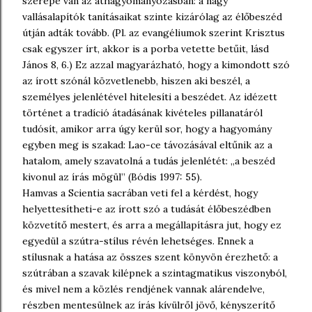
szerepe van az áthagyományozásban: a nagy
vallásalapítók tanításaikat szinte kizárólag az élőbeszéd
útján adták tovább. (Pl. az evangéliumok szerint Krisztus
csak egyszer írt, akkor is a porba vetette betűit, lásd
János 8, 6.) Ez azzal magyarázható, hogy a kimondott szó
az írott szónál közvetlenebb, hiszen aki beszél, a
személyes jelenlétével hitelesíti a beszédet. Az idézett
történet a tradíció átadásának kivételes pillanatáról
tudósít, amikor arra úgy kerül sor, hogy a hagyomány
egyben meg is szakad: Lao-ce távozásával eltűnik az a
hatalom, amely szavatolná a tudás jelenlétét: „a beszéd
kivonul az írás mögül” (Bódis 1997: 55).
Hamvas a Scientia sacrában veti fel a kérdést, hogy
helyettesítheti-e az írott szó a tudását élőbeszédben
közvetítő mestert, és arra a megállapításra jut, hogy ez
egyedül a szútra-stílus révén lehetséges. Ennek a
stílusnak a hatása az összes szent könyvön érezhető: a
szútrában a szavak kilépnek a szintagmatikus viszonyból,
és mivel nem a közlés rendjének vannak alárendelve,
részben mentesülnek az írás kívülről jövő, kényszerítő