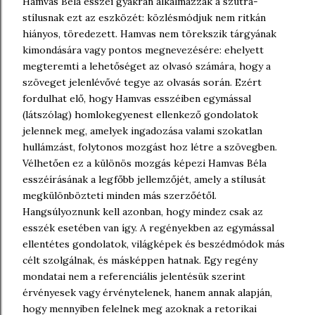
Hamvas Béla esszéi gyakran alkalmazzák a szútra-
stílusnak ezt az eszközét: közlésmódjuk nem ritkán
hiányos, töredezett. Hamvas nem törekszik tárgyának
kimondására vagy pontos megnevezésére: ehelyett
megteremti a lehetőséget az olvasó számára, hogy a
szöveget jelenlévővé tegye az olvasás során. Ezért
fordulhat elő, hogy Hamvas esszéiben egymással
(látszólag) homlokegyenest ellenkező gondolatok
jelennek meg, amelyek ingadozása valami szokatlan
hullámzást, folytonos mozgást hoz létre a szövegben.
Vélhetően ez a különös mozgás képezi Hamvas Béla
esszéírásának a legfőbb jellemzőjét, amely a stílusát
megkülönbözteti minden más szerzőétől.
Hangsúlyoznunk kell azonban, hogy mindez csak az
esszék esetében van így. A regényekben az egymással
ellentétes gondolatok, világképek és beszédmódok más
célt szolgálnak, és másképpen hatnak. Egy regény
mondatai nem a referenciális jelentésük szerint
érvényesek vagy érvénytelenek, hanem annak alapján,
hogy mennyiben felelnek meg azoknak a retorikai