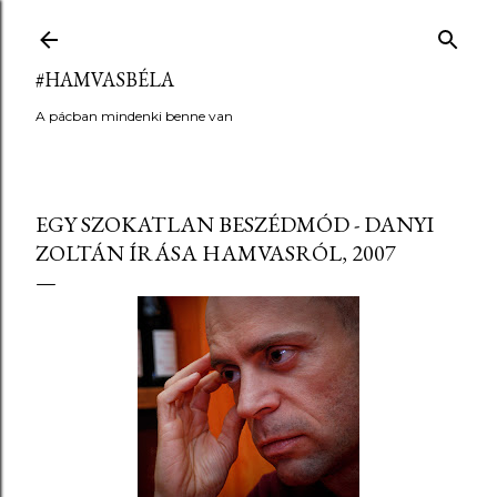
Ugrás a fő tartalomra
#HAMVASBÉLA
A pácban mindenki benne van
EGY SZOKATLAN BESZÉDMÓD - DANYI
ZOLTÁN ÍRÁSA HAMVASRÓL, 2007