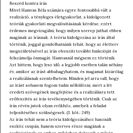
Beszéd kontra írás
Mivel Hamvas Béla számára egyre fontosabbá vált a
realizáció, a tényleges életgyakorlat, a kidolgozott
teóriák gyakorlati megvalósításának kérdése, ezért
érdemes megvizsgálni, hogy milyen szerep juthat ebben
magának az írásnak. A teória kidolgozása az írás által
történik, joggal gondolhatnánk tehát, hogy az életterv
megszületésével az írás elveszíti további funkcióját és
felszámolja önmagát. Hamvasnál mégsem ez történik.
Azt hittem, hogy lesz idő, a legjobb esetben talán néhány
év, amikor az írást abbahagyhatom, és magamat kizárólag
a realizálásnak szentelhetem. Minden jel arra vall, hogy
az írást sohasem fogom tudni nélkülözni, mert a lét
eredeti szövegének megfejtése és a realizálásra tett
erőfeszítés az írás tevékenységében történik. Csak az
írás révén jutok olyan erőkhöz, amelyek a feladat
teljesítéséhez szükségesek. (3. köt.: 249)
Az írás tehát nem a teória kidolgozásához használt
eszköz csupán, hanem szerves része magának a
realizációnak: az ember, miközben dolgozik a művén,