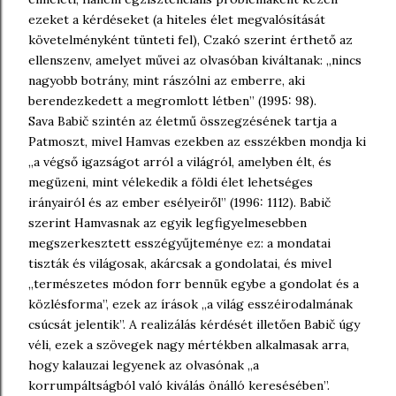
ezeket a kérdéseket (a hiteles élet megvalósítását
követelményként tünteti fel), Czakó szerint érthető az
ellenszenv, amelyet művei az olvasóban kiváltanak: „nincs
nagyobb botrány, mint rászólni az emberre, aki
berendezkedett a megromlott létben” (1995: 98).
Sava Babič szintén az életmű összegzésének tartja a
Patmoszt, mivel Hamvas ezekben az esszékben mondja ki
„a végső igazságot arról a világról, amelyben élt, és
megüzeni, mint vélekedik a földi élet lehetséges
irányairól és az ember esélyeiről” (1996: 1112). Babič
szerint Hamvasnak az egyik legfigyelmesebben
megszerkesztett esszégyűjteménye ez: a mondatai
tiszták és világosak, akárcsak a gondolatai, és mivel
„természetes módon forr bennük egybe a gondolat és a
közlésforma”, ezek az írások „a világ esszéirodalmának
csúcsát jelentik”. A realizálás kérdését illetően Babič úgy
véli, ezek a szövegek nagy mértékben alkalmasak arra,
hogy kalauzai legyenek az olvasónak „a
korrumpáltságból való kiválás önálló keresésében”.