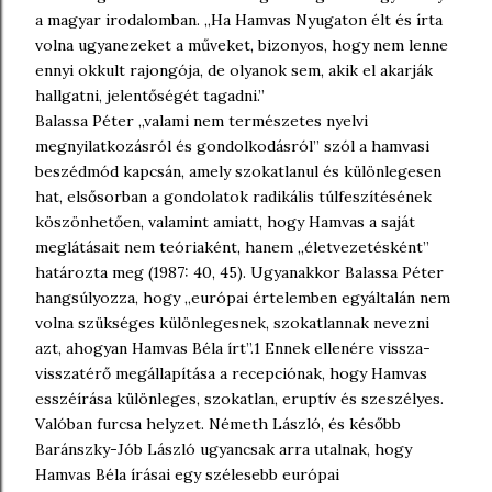
a magyar irodalomban. „Ha Hamvas Nyugaton élt és írta
volna ugyanezeket a műveket, bizonyos, hogy nem lenne
ennyi okkult rajongója, de olyanok sem, akik el akarják
hallgatni, jelentőségét tagadni.”
Balassa Péter „valami nem természetes nyelvi
megnyilatkozásról és gondolkodásról” szól a hamvasi
beszédmód kapcsán, amely szokatlanul és különlegesen
hat, elsősorban a gondolatok radikális túlfeszítésének
köszönhetően, valamint amiatt, hogy Hamvas a saját
meglátásait nem teóriaként, hanem „életvezetésként”
határozta meg (1987: 40, 45). Ugyanakkor Balassa Péter
hangsúlyozza, hogy „európai értelemben egyáltalán nem
volna szükséges különlegesnek, szokatlannak nevezni
azt, ahogyan Hamvas Béla írt”.1 Ennek ellenére vissza-
visszatérő megállapítása a recepciónak, hogy Hamvas
esszéírása különleges, szokatlan, eruptív és szeszélyes.
Valóban furcsa helyzet. Németh László, és később
Baránszky-Jób László ugyancsak arra utalnak, hogy
Hamvas Béla írásai egy szélesebb európai