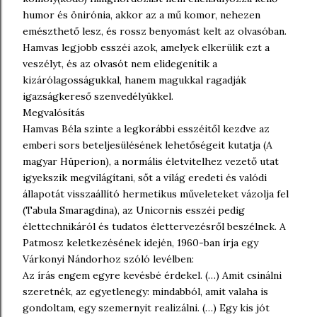
humor és önirónia, akkor az a mű komor, nehezen
emészthető lesz, és rossz benyomást kelt az olvasóban.
Hamvas legjobb esszéi azok, amelyek elkerülik ezt a
veszélyt, és az olvasót nem elidegenítik a
kizárólagosságukkal, hanem magukkal ragadják
igazságkereső szenvedélyükkel.
Megvalósítás
Hamvas Béla szinte a legkorábbi esszéitől kezdve az
emberi sors beteljesülésének lehetőségeit kutatja (A
magyar Hüperion), a normális életvitelhez vezető utat
igyekszik megvilágítani, sőt a világ eredeti és valódi
állapotát visszaállító hermetikus műveleteket vázolja fel
(Tabula Smaragdina), az Unicornis esszéi pedig
élettechnikáról és tudatos élettervezésről beszélnek. A
Patmosz keletkezésének idején, 1960-ban írja egy
Várkonyi Nándorhoz szóló levélben:
Az írás engem egyre kevésbé érdekel. (…) Amit csinálni
szeretnék, az egyetlenegy: mindabból, amit valaha is
gondoltam, egy szemernyit realizálni. (…) Egy kis jót