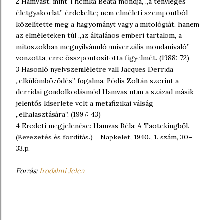
2 Hamvast, mint Thomka Beáta mondja, „a tényleges
életgyakorlat” érdekelte; nem elméleti szempontból
közelítette meg a hagyományt vagy a mitológiát, hanem
az elméleteken túl „az általános emberi tartalom, a
mítoszokban megnyilvánuló univerzális mondanivaló”
vonzotta, erre összpontosította figyelmét. (1988: 72)
3 Hasonló nyelvszemléletre vall Jacques Derrida
„elkülömböződés” fogalma. Bódis Zoltán szerint a
derridai gondolkodásmód Hamvas után a század másik
jelentős kísérlete volt a metafizikai válság
„elhalasztására”. (1997: 43)
4 Eredeti megjelenése: Hamvas Béla: A Taotekingből.
(Bevezetés és fordítás.) = Napkelet, 1940., 1. szám, 30–
33.p.
Forrás:
Irodalmi Jelen