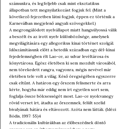
számunkra, és legfeljebb csak mint eksztatikus
állapotban tett megnyilatkozást fogjuk fel. (Mint a
következő fejezetben látni fogjuk, éppen ez történik a
Karneválban megjelenő angyali szövegekkel.)
A megrongálódott nyelvállapot miatt hangsúlyossá válik
a beszélt és az írott nyelv különbözősége, amelynek
megvilágítására egy allegorikus kínai történet szolgál.
Időszámításunk előtt a hetedik században egy dél-kínai
fejedelemségben élt Lao-ce, az udvar levéltárosa és
könyvtárosa. Egész életében ki sem mozdult városából,
nem törekedett rangra, vagyonra, mégis nevével már
életében tele volt a világ. Késő öregségében egyszerre
csak eltűnt. A határon egy őrszem felismerte és arra
kérte, hogyha már eddig nem írt egyetlen sort sem,
foglalja össze bölcsességét most. Lao-ce nyolcvanegy
rövid verset írt, átadta az őrszemnek, felült szelíd
bivalyának hátára és eltávozott. Azóta nem látták. (Idézi
Bódis, 1997: 55)4
A tradicionális kultúrákban az élőbeszédnek döntő