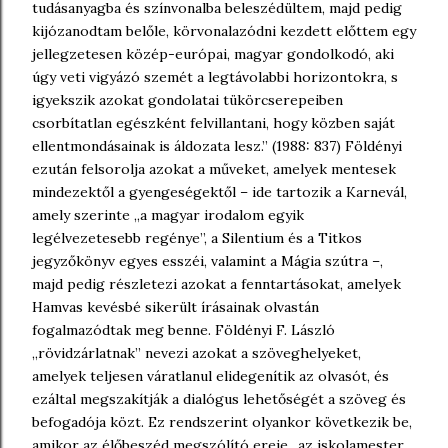
tudásanyagba és színvonalba beleszédültem, majd pedig
kijózanodtam belőle, körvonalazódni kezdett előttem egy
jellegzetesen közép-európai, magyar gondolkodó, aki
úgy veti vigyázó szemét a legtávolabbi horizontokra, s
igyekszik azokat gondolatai tükörcserepeiben
csorbítatlan egészként felvillantani, hogy közben saját
ellentmondásainak is áldozata lesz.” (1988: 837) Földényi
ezután felsorolja azokat a műveket, amelyek mentesek
mindezektől a gyengeségektől – ide tartozik a Karnevál,
amely szerinte „a magyar irodalom egyik
legélvezetesebb regénye”, a Silentium és a Titkos
jegyzőkönyv egyes esszéi, valamint a Mágia szútra –,
majd pedig részletezi azokat a fenntartásokat, amelyek
Hamvas kevésbé sikerült írásainak olvastán
fogalmazódtak meg benne. Földényi F. László
„rövidzárlatnak” nevezi azokat a szöveghelyeket,
amelyek teljesen váratlanul elidegenítik az olvasót, és
ezáltal megszakítják a dialógus lehetőségét a szöveg és
befogadója közt. Ez rendszerint olyankor következik be,
amikor az élőbeszéd megszólító ereje „az iskolamester