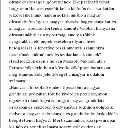
olvasóközönséget igényelnének. Elképzelhető tehát,
hogy nem Hamvas esszéit kell a különös és a szokatlan
jelzővel illetnünk, hanem sokkal inkább a magyar
olvasóközönséget, a magyar olvasási hagyományokat és
a magyar irodalomtörténeti kánont? Valóban hiányozna
olvasatainkból az a nyitottság, amely a tőlünk
nyugatabbra élő népek esetében olyan művek
befogadását is lehetővé teszi, amelyek számunkra
riasztónak, különösnek és szokatlannak tűnnek?
Hadd idézzük ezen a helyen Mészöly Miklóst, aki a
Párbeszédkísérletben a következőképpen határozza
meg Hamvas Béla jelentőségét a magyar irodalom
számára:
„Hamvas a filozofáló ember típusaként a magyar
gondolati prózában tölt be kivételes pozíciót, azon
egyszerű oknál fogva is, hogy a magyar gondolati
prózában és esszében ő egy sajátos foghíjon dolgozik,
melyet a magyar tudományos és gondolkodói érdeklődés
beépítetlenül hagyott. Mert számunkra, közép-európai
kis nép és népek számára sosem volt evidens az