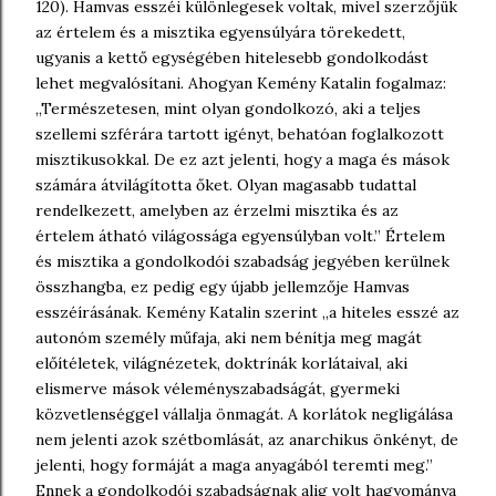
120). Hamvas esszéi különlegesek voltak, mivel szerzőjük
az értelem és a misztika egyensúlyára törekedett,
ugyanis a kettő egységében hitelesebb gondolkodást
lehet megvalósítani. Ahogyan Kemény Katalin fogalmaz:
„Természetesen, mint olyan gondolkozó, aki a teljes
szellemi szférára tartott igényt, behatóan foglalkozott
misztikusokkal. De ez azt jelenti, hogy a maga és mások
számára átvilágította őket. Olyan magasabb tudattal
rendelkezett, amelyben az érzelmi misztika és az
értelem átható világossága egyensúlyban volt.” Értelem
és misztika a gondolkodói szabadság jegyében kerülnek
összhangba, ez pedig egy újabb jellemzője Hamvas
esszéírásának. Kemény Katalin szerint „a hiteles esszé az
autonóm személy műfaja, aki nem bénítja meg magát
előítéletek, világnézetek, doktrínák korlátaival, aki
elismerve mások véleményszabadságát, gyermeki
közvetlenséggel vállalja önmagát. A korlátok negligálása
nem jelenti azok szétbomlását, az anarchikus önkényt, de
jelenti, hogy formáját a maga anyagából teremti meg.”
Ennek a gondolkodói szabadságnak alig volt hagyománya