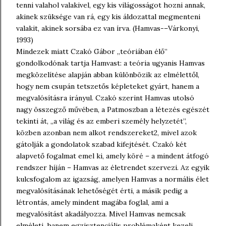
tenni valahol valakivel, egy kis világosságot hozni annak,
akinek szüksége van rá, egy kis áldozattal megmenteni
valakit, akinek sorsába ez van írva. (Hamvas-–Várkonyi,
1993)
Mindezek miatt Czakó Gábor „teóriában élő”
gondolkodónak tartja Hamvast: a teória ugyanis Hamvas
megközelítése alapján abban különbözik az elmélettől,
hogy nem csupán tetszetős képleteket gyárt, hanem a
megvalósításra irányul. Czakó szerint Hamvas utolsó
nagy összegző művében, a Patmoszban a létezés egészét
tekinti át, „a világ és az emberi személy helyzetét”,
közben azonban nem alkot rendszereket2, mivel azok
gátolják a gondolatok szabad kifejtését. Czakó két
alapvető fogalmat emel ki, amely köré – a mindent átfogó
rendszer híján – Hamvas az életrendet szervezi. Az egyik
kulcsfogalom az igazság, amelyen Hamvas a normális élet
megvalósításának lehetőségét érti, a másik pedig a
létrontás, amely mindent magába foglal, ami a
megvalósítást akadályozza. Mivel Hamvas nemcsak
elméleti, hanem egzisztenciális problémaként kezeli