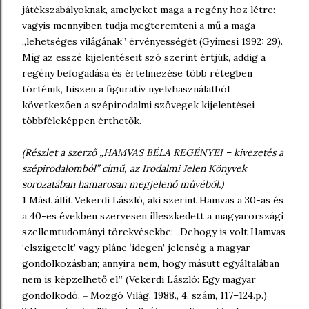
játékszabályoknak, amelyeket maga a regény hoz létre:
vagyis mennyiben tudja megteremteni a mű a maga
„lehetséges világának” érvényességét (Gyímesi 1992: 29).
Míg az esszé kijelentéseit szó szerint értjük, addig a
regény befogadása és értelmezése több rétegben
történik, hiszen a figuratív nyelvhasználatból
következően a szépirodalmi szövegek kijelentései
többféleképpen érthetők.
(Részlet a szerző „HAMVAS BÉLA REGÉNYEI – kivezetés a
szépirodalomból” című, az Irodalmi Jelen Könyvek
sorozatában hamarosan megjelenő művéből.)
1 Mást állít Vekerdi László, aki szerint Hamvas a 30-as és
a 40-es években szervesen illeszkedett a magyarországi
szellemtudományi törekvésekbe: „Dehogy is volt Hamvas
‘elszigetelt’ vagy pláne ‘idegen’ jelenség a magyar
gondolkozásban; annyira nem, hogy másutt egyáltalában
nem is képzelhető el.” (Vekerdi László: Egy magyar
gondolkodó. = Mozgó Világ, 1988., 4. szám, 117–124.p.)