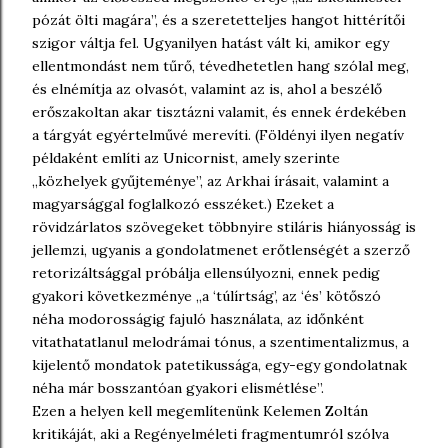
pózát ölti magára”, és a szeretetteljes hangot hittérítői
szigor váltja fel. Ugyanilyen hatást vált ki, amikor egy
ellentmondást nem tűrő, tévedhetetlen hang szólal meg,
és elnémítja az olvasót, valamint az is, ahol a beszélő
erőszakoltan akar tisztázni valamit, és ennek érdekében
a tárgyát egyértelművé merevíti. (Földényi ilyen negatív
példaként említi az Unicornist, amely szerinte
„közhelyek gyűjteménye”, az Arkhai írásait, valamint a
magyarsággal foglalkozó esszéket.) Ezeket a
rövidzárlatos szövegeket többnyire stiláris hiányosság is
jellemzi, ugyanis a gondolatmenet erőtlenségét a szerző
retorizáltsággal próbálja ellensúlyozni, ennek pedig
gyakori következménye „a ‘túlírtság’, az ‘és’ kötőszó
néha modorosságig fajuló használata, az időnként
vitathatatlanul melodrámai tónus, a szentimentalizmus, a
kijelentő mondatok patetikussága, egy-egy gondolatnak
néha már bosszantóan gyakori elismétlése”.
Ezen a helyen kell megemlítenünk Kelemen Zoltán
kritikáját, aki a Regényelméleti fragmentumról szólva