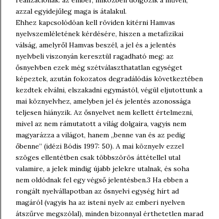
azzal egyidejűleg maga is átalakul.
Ehhez kapcsolódóan kell röviden kitérni Hamvas
nyelvszemléletének kérdésére, hiszen a metafizikai
válság, amelyről Hamvas beszél, a jel és a jelentés
nyelvbeli viszonyán keresztül ragadható meg: az
ősnyelvben ezek még szétválaszthatatlan egységet
képeztek, azután fokozatos degradálódás következtében
kezdtek elválni, elszakadni egymástól, végül eljutottunk a
mai köznyelvhez, amelyben jel és jelentés azonossága
teljesen hiányzik. Az ősnyelvet nem kellett értelmezni,
mivel az nem rámutatott a világ dolgaira, vagyis nem
magyarázza a világot, hanem „benne van és az pedig
őbenne” (idézi Bódis 1997: 50). A mai köznyelv ezzel
szöges ellentétben csak többszörös áttétellel utal
valamire, a jelek mindig újabb jelekre utalnak, és soha
nem oldódnak fel egy végső jelentésben.3 Ha ebben a
rongált nyelvállapotban az ősnyelvi egység hírt ad
magáról (vagyis ha az isteni nyelv az emberi nyelven
átszűrve megszólal), minden bizonnyal érthetetlen marad