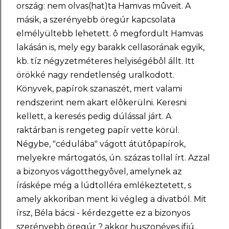
ország: nem olvas(hat)ta Hamvas mûveit. A
másik, a szerényebb öregúr kapcsolata
elmélyültebb lehetett. ô megfordult Hamvas
lakásán is, mely egy barakk cellasorának egyik,
kb. tíz négyzetméteres helyiségébôl állt. Itt
örökké nagy rendetlenség uralkodott.
Könyvek, papírok szanaszét, mert valami
rendszerint nem akart elôkerülni. Keresni
kellett, a keresés pedig dúlással járt. A
raktárban is rengeteg papír vette körül.
Négybe, "cédulába" vágott átütôpapírok,
melyekre mártogatós, ún. százas tollal írt. Azzal
a bizonyos vágotthegyôvel, amelynek az
írásképe még a lúdtolléra emlékeztetett, s
amely akkoriban ment ki végleg a divatból. Mit
írsz, Béla bácsi - kérdezgette ez a bizonyos
szerényebb öregúr ? akkor huszonéves ifjú.