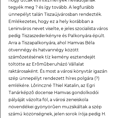
hogy utcák és intézmények névadójának
tegyék meg ? és így tovább. A legfurább
ünnepélyt talán Tiszaújvárosban rendezték.
Emlékezetes, hogy ez a hely korábban a
Leninváros nevet viselte, e jeles szocialista város
pedig Tiszaszederkényre és Palkonyára épült.
Arra a Tiszapalkonyára, ahol Hamvas Béla
ötvennégy és hatvannégy között
számôzetésének tíz kemény esztendejét
töltötte az Erômûberuházó Vállalat
raktárosaként. És most a városi könyvtár igazán
szép ünnepélyt rendezett híres polgára (?)
emlékére. Lôrinczné Thiel Katalin, az Egri
Tanárképzô docense Hamvas gondolkodói
pályáját vázolta föl, a városi zeneiskola
növendékei gyönyörûen muzsikáltak a szép
számú közönségnek, jelen sorok írója pedig H.