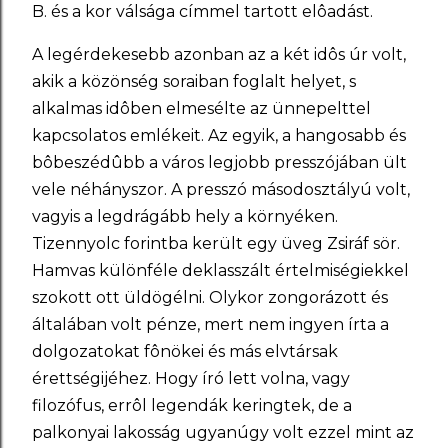
B. és a kor válsága címmel tartott elôadást.
A legérdekesebb azonban az a két idôs úr volt,
akik a közönség soraiban foglalt helyet, s
alkalmas idôben elmesélte az ünnepelttel
kapcsolatos emlékeit. Az egyik, a hangosabb és
bôbeszédûbb a város legjobb presszójában ült
vele néhányszor. A presszó másodosztályú volt,
vagyis a legdrágább hely a környéken.
Tizennyolc forintba került egy üveg Zsiráf sör.
Hamvas különféle deklasszált értelmiségiekkel
szokott ott üldögélni. Olykor zongorázott és
általában volt pénze, mert nem ingyen írta a
dolgozatokat fônökei és más elvtársak
érettségijéhez. Hogy író lett volna, vagy
filozófus, errôl legendák keringtek, de a
palkonyai lakosság ugyanúgy volt ezzel mint az