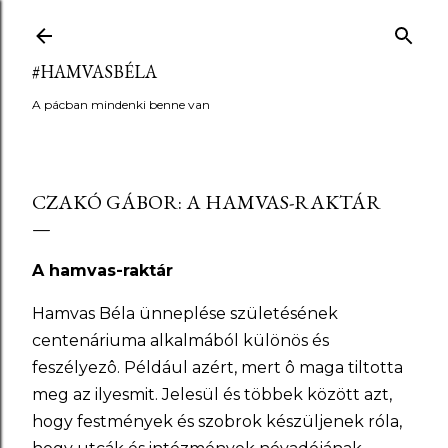
Ugrás a fő tartalomra
#HAMVASBÉLA
A pácban mindenki benne van
CZAKÓ GÁBOR: A HAMVAS-RAKTÁR
A hamvas-raktár
Hamvas Béla ünneplése születésének
centenáriuma alkalmából különös és
feszélyezô. Például azért, mert ô maga tiltotta
meg az ilyesmit. Jelesül és többek között azt,
hogy festmények és szobrok készüljenek róla,