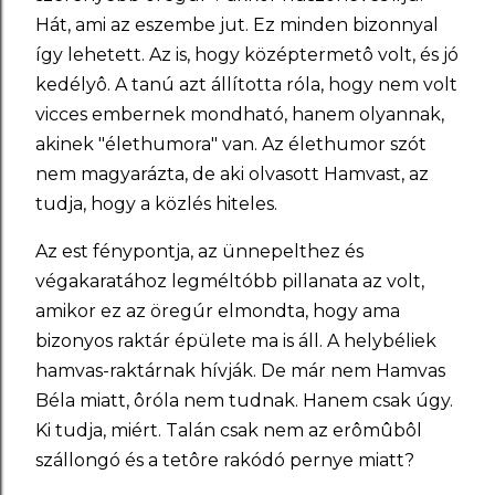
Hát, ami az eszembe jut. Ez minden bizonnyal
így lehetett. Az is, hogy középtermetô volt, és jó
kedélyô. A tanú azt állította róla, hogy nem volt
vicces embernek mondható, hanem olyannak,
akinek "élethumora" van. Az élethumor szót
nem magyarázta, de aki olvasott Hamvast, az
tudja, hogy a közlés hiteles.
Az est fénypontja, az ünnepelthez és
végakaratához legméltóbb pillanata az volt,
amikor ez az öregúr elmondta, hogy ama
bizonyos raktár épülete ma is áll. A helybéliek
hamvas-raktárnak hívják. De már nem Hamvas
Béla miatt, ôróla nem tudnak. Hanem csak úgy.
Ki tudja, miért. Talán csak nem az erômûbôl
szállongó és a tetôre rakódó pernye miatt?