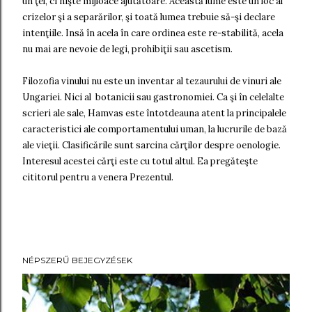
un ţel, ci nişte mijloace ajutătoare. Această lume este un loc al
crizelor şi a separărilor, şi toată lumea trebuie să-şi declare
intenţiile. Insă în acela în care ordinea este re-stabilită, acela
nu mai are nevoie de legi, prohibiţii sau ascetism.
Filozofia vinului nu este un inventar al tezaurului de vinuri ale
Ungariei. Nici al botanicii sau gastronomiei. Ca şi în celelalte
scrieri ale sale, Hamvas este întotdeauna atent la principalele
caracteristici ale comportamentului uman, la lucrurile de bază
ale vieţii. Clasificările sunt sarcina cărţilor despre oenologie.
Interesul acestei cărţi este cu totul altul. Ea pregăteşte
cititorul pentru a venera Prezentul.
NÉPSZERŰ BEJEGYZÉSEK