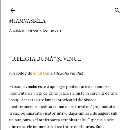
Ugrás a fő tartalomra
#HAMVASBÉLA
A pácban mindenki benne van
“RELIGIA BUNĂ” ŞI VINUL
(un epilog de
Antal Dúl
la
Filozofia vinului
)
Filozofia vinului este o apologie pentru rarele, solemnele
momente ale vieţii de tihnă, joacă şi linişte în care uiţi de tine
însuţi. Aceasta este lumea intoxicaţiei dionisiace,
mediteraneene, meditaţia unui maestru-albină pe jumătate
treaz, pe jumătate visător într-o după-amiază de august sub
un nuc, pura, scânteietoarea serenitatea lui Orpheus: unele
dintre rarele momente idilice trăite de Hamvas. Sunt