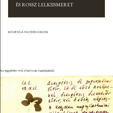
ÉS ROSSZ LELKIISMERET
KÖVESS A FACEBOOKON!
Az egyetlen mű (Hamvas naplójából)