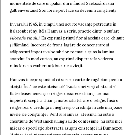
momentele de care un pahar din mândrul Szekszárdi sau
galben-verzuiul Somlói ne pot face să devenim conştienţi.
In vara lui 1945, în timpul unei scurte vacanţe petrecute în
Balatonberény, Béla Hamvas a scris, practic dintr-o suflare,
Filozofia vinului
. Ea exprimă primul fior al aceluia care, chinuit
şi flămând, încercat de front, lagăre de concentrare şi
adăposturi împotriva bombelor, tocmai a ajuns la lumina
soarelui; în mod curios, nu exprimă disperare la vederea
ruinelor ci o exuberantă bucurie a vieţii.
Hamvas începe spunând că scrie o carte de rugăciuni pentru
ateişti. Însă ce este ateismul? “Boala unei vieţi abstracte.”
Este deasemenea şi o religie, deoarece chiar şi cel mai
împietrit sceptic, chiar şi materialistul, are o religie. Însă o
religie rea: o credinţă în negare şi o credinţă în cele mai joase
nivele ale conştiinţei. Pentru Hamvas, ateismul nu este o
chestiune de Weltanschauung sau de confesiune; nu este nici
măcar o speculaţie abstractă asupra existenţei lui Dumnezeu.