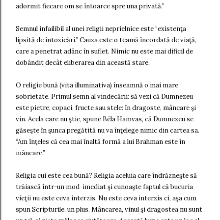
adormit fiecare om se întoarce spre una privată.”
Semnul infailibil al unei religii neprielnice este “existenţa
lipsită de intoxicări.” Cauza este o teamă încordată de viaţă,
care a penetrat adânc în suflet. Nimic nu este mai dificil de
dobândit decât eliberarea din această stare.
O religie bună (vita illuminativa) înseamnă o mai mare
sobrietate. Primul semn al vindecării: să vezi că Dumnezeu
este pietre, copaci, fructe sau stele: în dragoste, mâncare şi
vin. Acela care nu ştie, spune Béla Hamvas, că Dumnezeu se
găseşte în şunca pregătită nu va înţelege nimic din cartea sa.
“Am înţeles că cea mai înaltă formă a lui Brahman este în
mâncare.”
Religia cui este cea bună? Religia aceluia care îndrăzneşte să
trăiască într-un mod imediat şi cunoaşte faptul că bucuria
vieţii nu este ceva interzis. Nu este ceva interzis ci, aşa cum
spun Scripturile, un plus. Mâncarea, vinul şi dragostea nu sunt