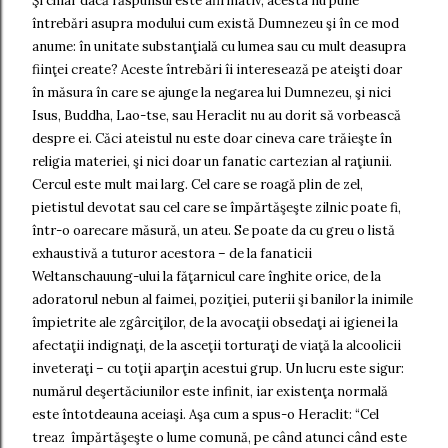
Şi chiar dacă răspunsul este afirmativ, acesta nu pune
întrebări asupra modului cum există Dumnezeu şi în ce mod
anume: în unitate substanţială cu lumea sau cu mult deasupra
fiinţei create? Aceste întrebări îi interesează pe ateişti doar
în măsura în care se ajunge la negarea lui Dumnezeu, şi nici
Isus, Buddha, Lao-tse, sau Heraclit nu au dorit să vorbească
despre ei. Căci ateistul nu este doar cineva care trăieşte în
religia materiei, şi nici doar un fanatic cartezian al raţiunii.
Cercul este mult mai larg. Cel care se roagă plin de zel,
pietistul devotat sau cel care se împărtăşeşte zilnic poate fi,
într-o oarecare măsură, un ateu. Se poate da cu greu o listă
exhaustivă a tuturor acestora – de la fanaticii
Weltanschauung-ului la făţarnicul care înghite orice, de la
adoratorul nebun al faimei, poziţiei, puterii şi banilor la inimile
împietrite ale zgârciţilor, de la avocaţii obsedaţi ai igienei la
afectaţii indignaţi, de la asceţii torturaţi de viaţă la alcoolicii
inveteraţi – cu toţii aparţin acestui grup. Un lucru este sigur:
numărul deşertăciunilor este infinit, iar existenţa normală
este întotdeauna aceiaşi. Aşa cum a spus-o Heraclit: “Cel
treaz împărtăşeşte o lume comună, pe când atunci când este